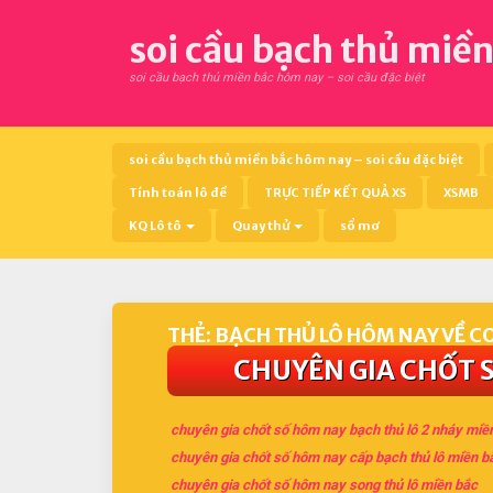
Skip
to
soi cầu bạch thủ miền
content
soi cầu bạch thủ miền bắc hôm nay – soi cầu đặc biệt
soi cầu bạch thủ miền bắc hôm nay – soi cầu đặc biệt
Tính toán lô đề
TRỰC TIẾP KẾT QUẢ XS
XSMB
KQ Lô tô
Quay thử
sổ mơ
THẺ:
BẠCH THỦ LÔ HÔM NAY VỀ C
CHUYÊN GIA CHỐT 
chuyên gia chốt số hôm nay bạch thủ lô 2 nháy miề
chuyên gia chốt số hôm nay cấp bạch thủ lô miền b
chuyên gia chốt số hôm nay song thủ lô miền bắc