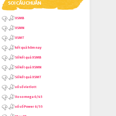
SOI CẦU CHUẨN
XSMB
XSMN
XSMT
kết quả hôm nay
Sổ kết quả XSMB
Sổ kết quả XSMN
Sổ kết quả XSMT
xổ số vietlott
Xo so mega 6/45
xổ số Power 6/55