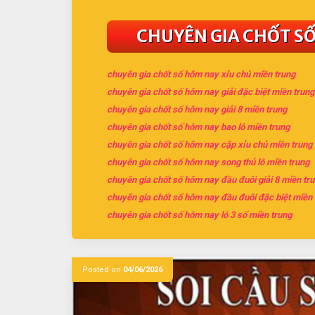
CHUYÊN GIA CHỐT S
chuyên gia chốt số hôm nay xỉu chủ miền trung
chuyên gia chốt số hôm nay giải đặc biệt miền trung
chuyên gia chốt số hôm nay giải 8 miền trung
chuyên gia chốt số hôm nay bao lô miền trung
chuyên gia chốt số hôm nay cặp xỉu chủ miền trung
chuyên gia chốt số hôm nay song thủ lô miền trung
chuyên gia chốt số hôm nay đầu đuôi giải 8 miền tr
chuyên gia chốt số hôm nay đầu đuôi đặc biệt miền 
chuyên gia chốt số hôm nay lô 3 số miền trung
Posted on
04/06/2026