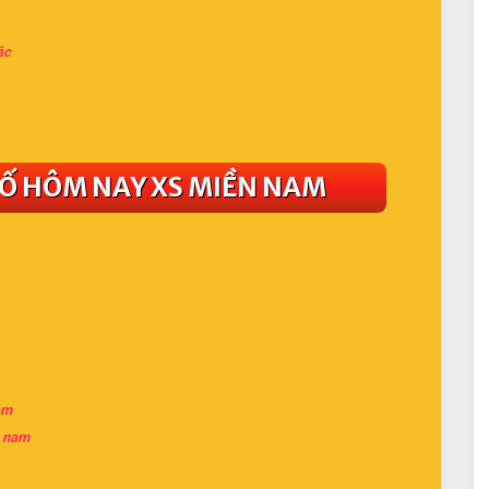
ắc
SỐ HÔM NAY XS MIỀN NAM
am
n nam