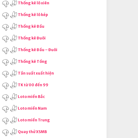
Thống kê lô xiên
Thống kê lô kép
Thống kê Đầu
Thống kê Đuôi
Thống kê Đầu – Đuôi
Thống kê Tổng
Tần suất xuất hiện
TK từ 00 đến 99
Loto miền Bắc
Loto miền Nam
Loto miền Trung
Quay thử XSMB