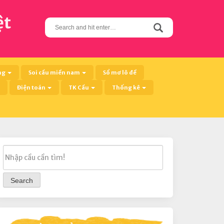
ệt
Search
for:
ung
Soi cầu miền nam
Sổ mơ lô đề
Điện toán
TK Cầu
Thống kê
Search