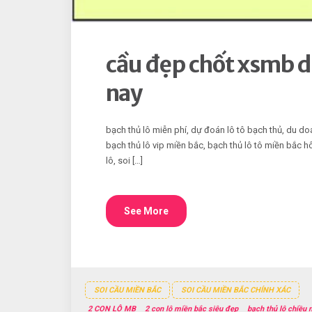
cầu đẹp chốt xsmb d
nay
bạch thủ lô miễn phí, dự đoán lô tô bạch thủ, du do
bạch thủ lô vip miền bắc, bạch thủ lô tô miền bắc h
lô, soi […]
See More
SOI CẦU MIỀN BẮC
SOI CẦU MIỀN BẮC CHÍNH XÁC
2 CON LÔ MB
2 con lô miền bắc siêu đẹp
bạch thủ lô chiều 