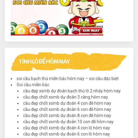
TÍNH LÔ ĐỀ HÔM NAY
soi cầu bạch thủ miền bắc hôm nay – soi cầu đặc biệt
Soi cầu miền bắc
cầu đẹp xsmb dự đoán bạch thủ lô 2 nháy hôm nay
cầu đẹp chốt xsmb dự đoán 3 càng hôm nay
cầu đẹp chốt xsmb dự đoán 4 con đề hôm nay
cầu đẹp chốt xsmb dự đoán 6 con đề hôm nay
cầu đẹp chốt xsmb dự đoán 8 con đề hôm nay
cầu đẹp chốt xsmb dự đoán 10 con đề hôm nay
cầu đẹp chốt xsmb dự đoán 4 con lô hôm nay
cầu đẹp chốt xsmb dự đoán 6 con lô hôm nay