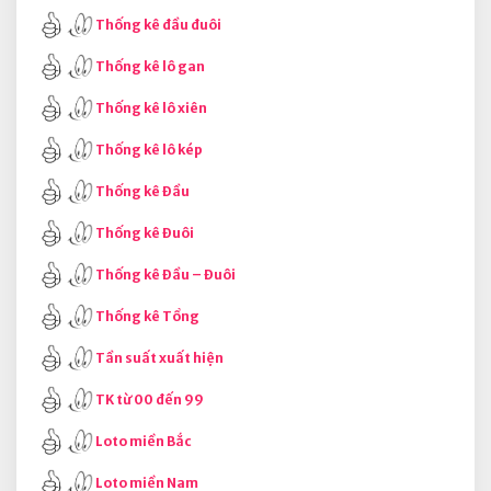
Thống kê đầu đuôi
Thống kê lô gan
Thống kê lô xiên
Thống kê lô kép
Thống kê Đầu
Thống kê Đuôi
Thống kê Đầu – Đuôi
Thống kê Tổng
Tần suất xuất hiện
TK từ 00 đến 99
Loto miền Bắc
Loto miền Nam