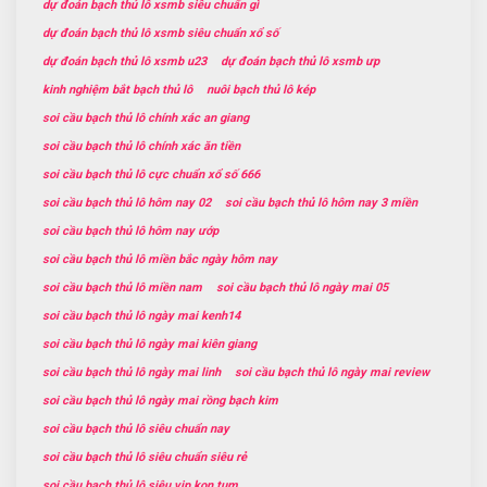
dự đoán bạch thủ lô xsmb siêu chuẩn gì
dự đoán bạch thủ lô xsmb siêu chuẩn xổ số
dự đoán bạch thủ lô xsmb u23
dự đoán bạch thủ lô xsmb ưp
kinh nghiệm bắt bạch thủ lô
nuôi bạch thủ lô kép
soi cầu bạch thủ lô chính xác an giang
soi cầu bạch thủ lô chính xác ăn tiền
soi cầu bạch thủ lô cực chuẩn xổ số 666
soi cầu bạch thủ lô hôm nay 02
soi cầu bạch thủ lô hôm nay 3 miền
soi cầu bạch thủ lô hôm nay ướp
soi cầu bạch thủ lô miền bắc ngày hôm nay
soi cầu bạch thủ lô miền nam
soi cầu bạch thủ lô ngày mai 05
soi cầu bạch thủ lô ngày mai kenh14
soi cầu bạch thủ lô ngày mai kiên giang
soi cầu bạch thủ lô ngày mai linh
soi cầu bạch thủ lô ngày mai review
soi cầu bạch thủ lô ngày mai rồng bạch kim
soi cầu bạch thủ lô siêu chuẩn nay
soi cầu bạch thủ lô siêu chuẩn siêu rẻ
soi cầu bạch thủ lô siêu vip kon tum