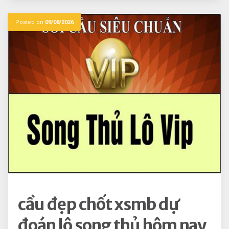
Posted on
09/08/2026
cầu đẹp chốt xsmb dự
đoán lô song thủ hôm nay