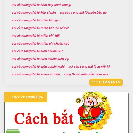
soi cầu song thủ lô hôm nay danh con gi
soi cầu song thủ lô kép chuẩn
soi cầu song thủ lô miền bắc de
soi cầu song thủ lô miền bắc gan
soi cầu song thủ lô miền bắc xổ số 24h
soi cầu song thủ lô miễn phí 168
soi cầu song thủ lô miễn phí chuẩn xác
soi cầu song thủ lô siêu chuẩn 207
soi cầu song thủ lô siêu chuẩn siêu vip
soi cầu song thủ lô siêu chuẩn yo88
soi cầu song thủ lô xsmb 99
soi cầu song thủ lô xsmb ăn tiền
song thu lô miên bắc hôm nay
111 COMMENTS
Posted on
09/08/2026