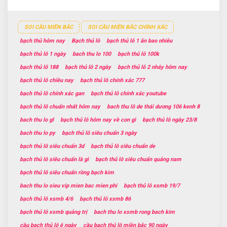
SOI CẦU MIỀN BẮC
SOI CẦU MIỀN BẮC CHÍNH XÁC
bạch thủ hôm nay
Bạch thủ lô
bạch thủ lô 1 ăn bao nhiêu
bạch thủ lô 1 ngày
bach thu lo 100
bạch thủ lô 100k
bạch thủ lô 188
bạch thủ lô 2 ngày
bạch thủ lô 2 nháy hôm nay
bạch thủ lô chiều nay
bạch thủ lô chính xác 777
bạch thủ lô chính xác gan
bạch thủ lô chính xác youtube
bạch thủ lô chuẩn nhất hôm nay
bach thu lô de thái dương 106 kenh 8
bach thu lo gl
bạch thủ lô hôm nay về con gì
bạch thủ lô ngày 23/8
bach thu lo py
bạch thủ lô siêu chuẩn 3 ngày
bạch thủ lô siêu chuẩn 3d
bạch thủ lô siêu chuẩn de
bạch thủ lô siêu chuẩn là gì
bạch thủ lô siêu chuẩn quảng nam
bạch thủ lô siêu chuẩn rồng bạch kim
bach thu lo sieu vip mien bac mien phi
bạch thủ lô xsmb 19/7
bạch thủ lô xsmb 4/6
bạch thủ lô xsmb 86
bạch thủ lô xsmb quảng trị
bach thu lo xsmb rong bach kim
cầu bạch thủ lô ê ngày
cầu bạch thủ lô miền bắc 90 ngày