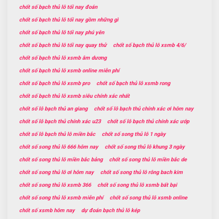
chốt số bạch thủ lô tối nay đoán
chốt số bạch thủ lô tối nay gồm những gì
chốt số bạch thủ lô tối nay phú yên
chốt số bạch thủ lô tối nay quay thử
chốt số bạch thủ lô xsmb 4/6/
chốt số bạch thủ lô xsmb âm dương
chốt số bạch thủ lô xsmb online miễn phí
chốt số bạch thủ lô xsmb pro
chốt số bạch thủ lô xsmb rong
chốt số bạch thủ lô xsmb siêu chính xác nhất
chốt số lô bạch thủ an giang
chốt số lô bạch thủ chính xác ơi hôm nay
chốt số lô bạch thủ chính xác u23
chốt số lô bạch thủ chính xác ướp
chốt số lô bạch thủ lô miền bắc
chốt số song thủ lô 1 ngày
chốt số song thủ lô 666 hôm nay
chốt số song thủ lô khung 3 ngày
chốt số song thủ lô miền bắc bảng
chốt số song thủ lô miền bắc de
chốt số song thủ lô ơi hôm nay
chốt số song thủ lô rông bach kim
chốt số song thủ lô xsmb 366
chốt số song thủ lô xsmb bất bại
chốt số song thủ lô xsmb miễn phí
chốt số song thủ lô xsmb online
chốt số xsmb hôm nay
dự đoán bạch thủ lô kép