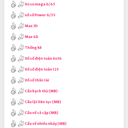
Xo so mega 6/45
xổ số Power 6/55
Max 3D
Max 4D
Thống kê
Xổ số điện toán 6x36
Xổ số điện toán 123
Xổ số thần tài
Cầu bạch thủ (MB)
Cầu lật liên tục (MB)
Cầu về cả cặp (MB)
Cầu về nhiều nháy (MB)