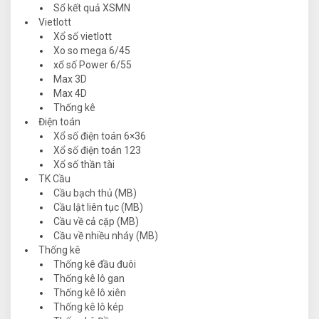
Sổ kết quả XSMN
Vietlott
Xổ số vietlott
Xo so mega 6/45
xổ số Power 6/55
Max 3D
Max 4D
Thống kê
Điện toán
Xổ số điện toán 6×36
Xổ số điện toán 123
Xổ số thần tài
TK Cầu
Cầu bạch thủ (MB)
Cầu lật liên tục (MB)
Cầu về cả cặp (MB)
Cầu về nhiều nháy (MB)
Thống kê
Thống kê đầu đuôi
Thống kê lô gan
Thống kê lô xiên
Thống kê lô kép