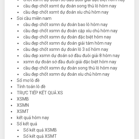
cầu đẹp chốt xsmt dự đoán song thủ lô hôm nay
cầu đẹp chốt xsmt dự đoán xíu chủ hôm nay
Soi cầu miền nam
cầu đẹp chốt xsmn dự đoán bao lô hôm nay
cầu đẹp chốt xsmn dự đoán cặp xíu chủ hôm nay
cầu đẹp chốt xsmn dự đoán đặc biệt hôm nay
cầu đẹp chốt xsmn dự đoán giải tám hôm nay
cầu đẹp chốt xsmn dự đoán lô 3 số hôm nay
cầu đẹp xsmn dự đoán sớ đầu đuôi giải 8 hôm nay
xsmn dự đoán sớ đầu đuôi giải đặc biệt hôm nay
cầu đẹp chốt xsmn dự đoán song thủ lô hôm nay
cầu đẹp chốt xsmn dự đoán xíu chủ hôm nay
Sổ mơ lô đề
Tính toán lô đề
TRỰC TIẾP KẾT QUẢ XS
XSMB
XSMN
XSMT
kết quả hôm nay
Sổ kết quả
Sổ kết quả XSMB
Sổ kết quả XSMT