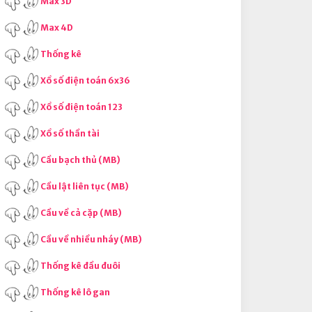
Max 3D
Max 4D
Thống kê
Xổ số điện toán 6x36
Xổ số điện toán 123
Xổ số thần tài
Cầu bạch thủ (MB)
Cầu lật liên tục (MB)
Cầu về cả cặp (MB)
Cầu về nhiều nháy (MB)
Thống kê đầu đuôi
Thống kê lô gan