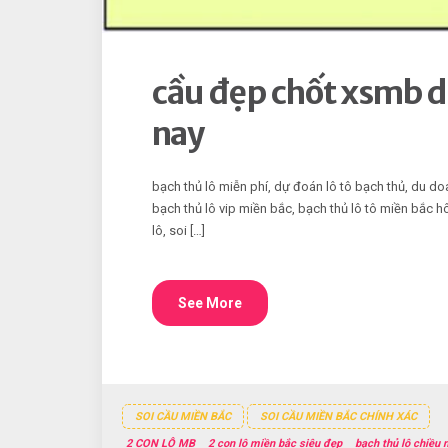
cầu đẹp chốt xsmb d
nay
bạch thủ lô miễn phí, dự đoán lô tô bạch thủ, du do
bạch thủ lô vip miền bắc, bạch thủ lô tô miền bắc h
lô, soi […]
See More
SOI CẦU MIỀN BẮC
SOI CẦU MIỀN BẮC CHÍNH XÁC
2 CON LÔ MB
2 con lô miền bắc siêu đẹp
bạch thủ lô chiều 