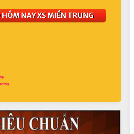
Ố HÔM NAY XS MIỀN TRUNG
ung
trung