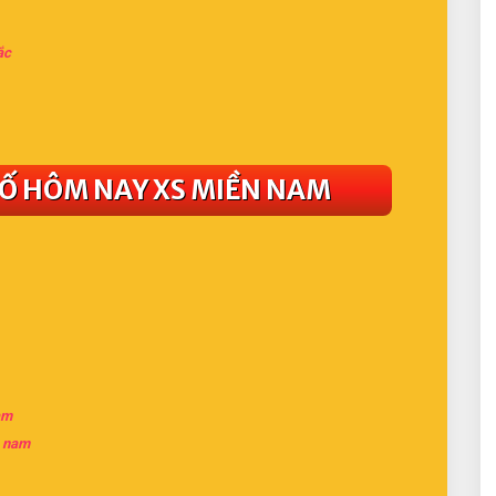
ắc
SỐ HÔM NAY XS MIỀN NAM
am
n nam