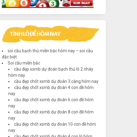
TÍNH LÔ ĐỀ HÔM NAY
soi cầu bạch thủ miền bắc hôm nay – soi cầu
đặc biệt
Soi cầu miền bắc
cầu đẹp xsmb dự đoán bạch thủ lô 2 nháy
hôm nay
cầu đẹp chốt xsmb dự đoán 3 càng hôm nay
cầu đẹp chốt xsmb dự đoán 4 con đề hôm
nay
cầu đẹp chốt xsmb dự đoán 6 con đề hôm
nay
cầu đẹp chốt xsmb dự đoán 8 con đề hôm
nay
cầu đẹp chốt xsmb dự đoán 10 con đề hôm
nay
cầu đẹp chốt xsmb dự đoán 4 con lô hôm