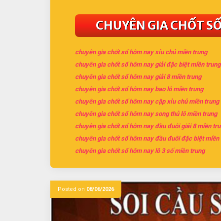
CHUYÊN GIA CHỐT S
chuyên gia chốt số hôm nay xỉu chủ miền trung
chuyên gia chốt số hôm nay giải đặc biệt miền trung
chuyên gia chốt số hôm nay giải 8 miền trung
chuyên gia chốt số hôm nay bao lô miền trung
chuyên gia chốt số hôm nay cặp xỉu chủ miền trung
chuyên gia chốt số hôm nay song thủ lô miền trung
chuyên gia chốt số hôm nay đầu đuôi giải 8 miền tr
chuyên gia chốt số hôm nay đầu đuôi đặc biệt miền 
chuyên gia chốt số hôm nay lô 3 số miền trung
Posted on
08/06/2026