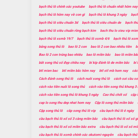
bạch thủ lô chính xác youtube
bạch thủ lô chuẩn nhất hôm nay
bạch thủ lô hôm nay về con gì
bạch thủ lô khung 3 ngày
bạch
bạch thủ lô siêu chuẩn 3d
bạch thủ lô siêu chuẩn de
bạch thủ
bạch thủ lô siêu chuẩn rồng bạch kim
bach thu lo sieu vip mie
bạch thủ lô xsmb 19/7
bạch thủ lô xsmb 4/6
bạch thủ lô xsm
bảng song thủ lô
bao lô 2 con
bao lô 2 con bao nhiêu tiền
b
Bao lô 2 con trúng bao nhiêu
bao lô miền bắc
bao lô miền b
bắt song thủ số đẹp chiều nay
bí kíp đánh lô de miền bắc
bí
btl mien bac
btl miền bắc hôm nay
btl stl mb hom nay
các
Cách đánh song thủ lô
cách nuôi song thủ lô
cách soi cầu so
cách vào tiền nuôi lô song thủ
cách vào tiền song thủ khung 3
cách vào tiền song thủ lô khung 5 ngày
Cao thủ chốt số
cặp 
cap lo song thu dep nhat hom nay
Cặp lô song thủ miền bắc
Cặp song thủ lô
căp song thủ lô vip
cầu bạch thủ lô ê ngày
cầu bạch thủ lô xổ số 3 càng miền bắc
cầu bạch thủ lô xổ số g
cầu bạch thủ lô xổ số miền bắc extra
cầu bạch thủ lô xổ số miề
cầu bạch thủ lô xsmb chính xác okutomi-nguyễn
cầu bạch thủ