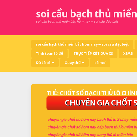
Skip
to
soi cầu bạch thủ miền
content
soi cầu bạch thủ miền bắc hôm nay – soi cầu đặc biệt
soi cầu bạch thủ miền bắc hôm nay – soi cầu đặc biệt
Tính toán lô đề
TRỰC TIẾP KẾT QUẢ XS
XSMB
KQ Lô tô
Quay thử
sổ mơ
THẺ:
CHỐT SỐ BẠCH THỦ LÔ CHÍN
CHUYÊN GIA CHỐT 
chuyên gia chốt số hôm nay bạch thủ lô 2 nháy miề
chuyên gia chốt số hôm nay cấp bạch thủ lô miền b
chuyên gia chốt số hôm nay song thủ lô miền bắc