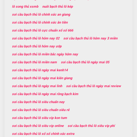
lô song thủ xsmb
nuôi bạch thủ lô kép
soi cầu bạch thủ lô chính xác an giang
soi cầu bạch thủ lô chính xác ăn tiền
soi cầu bạch thủ lô cực chuẩn xổ số 666
soi cầu bạch thủ lô hôm nay 02
soi cầu bạch thủ lô hôm nay 3 miền
soi cầu bạch thủ lô hôm nay ướp
soi cầu bạch thủ lô miền bắc ngày hôm nay
soi cầu bạch thủ lô miền nam
soi cầu bạch thủ lô ngày mai 05
soi cầu bạch thủ lô ngày mai kenh14
soi cầu bạch thủ lô ngày mai kiên giang
soi cầu bạch thủ lô ngày mai linh
soi cầu bạch thủ lô ngày mai review
soi cầu bạch thủ lô ngày mai rồng bạch kim
soi cầu bạch thủ lô siêu chuẩn nay
soi cầu bạch thủ lô siêu chuẩn siêu rẻ
soi cầu bạch thủ lô siêu vip kon tum
soi cầu bạch thủ lô siêu vip online
soi cầu bạch thủ lô siêu vip phí
soi cầu bạch thủ lô xổ số chính xác extra