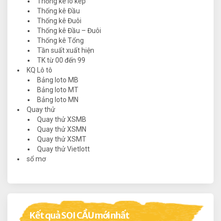
Thống kê lô kép
Thống kê Đầu
Thống kê Đuôi
Thống kê Đầu – Đuôi
Thống kê Tổng
Tần suất xuất hiện
TK từ 00 đến 99
KQ Lô tô
Bảng loto MB
Bảng loto MT
Bảng loto MN
Quay thử
Quay thử XSMB
Quay thử XSMN
Quay thử XSMT
Quay thử Vietlott
sổ mơ
Kết quả SOI CẦU mới nhất