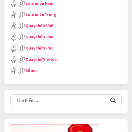
Loto miền Nam
Loto miền Trung
Quay thử XSMB
Quay thử XSMN
Quay thử XSMT
Quay thử Vietlott
Sổ mơ
Tìm
kiếm
cho: