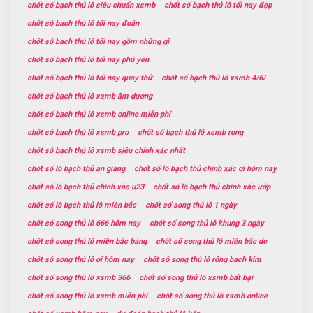
chốt số bạch thủ lô siêu chuẩn xsmb
chốt số bạch thủ lô tối nay đẹp
chốt số bạch thủ lô tối nay đoán
chốt số bạch thủ lô tối nay gồm những gì
chốt số bạch thủ lô tối nay phú yên
chốt số bạch thủ lô tối nay quay thử
chốt số bạch thủ lô xsmb 4/6/
chốt số bạch thủ lô xsmb âm dương
chốt số bạch thủ lô xsmb online miễn phí
chốt số bạch thủ lô xsmb pro
chốt số bạch thủ lô xsmb rong
chốt số bạch thủ lô xsmb siêu chính xác nhất
chốt số lô bạch thủ an giang
chốt số lô bạch thủ chính xác ơi hôm nay
chốt số lô bạch thủ chính xác u23
chốt số lô bạch thủ chính xác ướp
chốt số lô bạch thủ lô miền bắc
chốt số song thủ lô 1 ngày
chốt số song thủ lô 666 hôm nay
chốt số song thủ lô khung 3 ngày
chốt số song thủ lô miền bắc bảng
chốt số song thủ lô miền bắc de
chốt số song thủ lô ơi hôm nay
chốt số song thủ lô rông bach kim
chốt số song thủ lô xsmb 366
chốt số song thủ lô xsmb bất bại
chốt số song thủ lô xsmb miễn phí
chốt số song thủ lô xsmb online