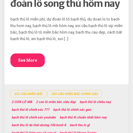
đoán lô song thủ hôm nay
bạch thủ lô miễn phí, dự đoán lô tô bạch thủ, du doan lo to bach
thu hom nay, bạch thủ lô mb hôm nay, soi cầu bạch thủ lô vip miền
bắc, bạch thủ lô tô miền bắc hôm nay, bach thu cau dẹp, cách bắt
bạch thủ lô, xin bạch thủ lô, soi […]
See More
SOI CẦU MIỀN BẮC
SOI CẦU MIỀN BẮC CHÍNH XÁC
2 CON LÔ MB
2 con lô miền bắc siêu đẹp
bạch thủ lô chiều nay
bạch thủ lô chính xác 777
bạch thủ lô chính xác gan
bạch thủ lô chính xác youtube
bạch thủ lô chuẩn nhất hôm nay
bach thu lô de thái dương 106 kenh 8
bach thu lo gl
bạch thủ lô hôm nay về con gì
bạch thủ lô khung 3 ngày