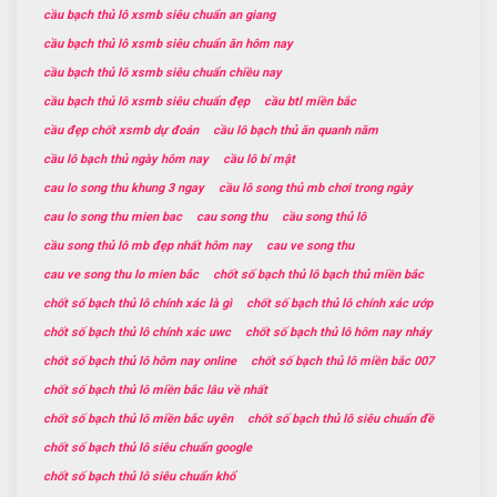
cầu bạch thủ lô xsmb siêu chuẩn an giang
cầu bạch thủ lô xsmb siêu chuẩn ăn hôm nay
cầu bạch thủ lô xsmb siêu chuẩn chiều nay
cầu bạch thủ lô xsmb siêu chuẩn đẹp
cầu btl miền bắc
cầu đẹp chốt xsmb dự đoán
cầu lô bạch thủ ăn quanh năm
cầu lô bạch thủ ngày hôm nay
cầu lô bí mật
cau lo song thu khung 3 ngay
cầu lô song thủ mb chơi trong ngày
cau lo song thu mien bac
cau song thu
cầu song thủ lô
cầu song thủ lô mb đẹp nhất hôm nay
cau ve song thu
cau ve song thu lo mien bắc
chốt số bạch thủ lô bạch thủ miền bắc
chốt số bạch thủ lô chính xác là gì
chốt số bạch thủ lô chính xác ướp
chốt số bạch thủ lô chính xác uwc
chốt số bạch thủ lô hôm nay nháy
chốt số bạch thủ lô hôm nay online
chốt số bạch thủ lô miền bắc 007
chốt số bạch thủ lô miền bắc lâu về nhất
chốt số bạch thủ lô miền bắc uyên
chốt số bạch thủ lô siêu chuẩn đề
chốt số bạch thủ lô siêu chuẩn google
chốt số bạch thủ lô siêu chuẩn khổ