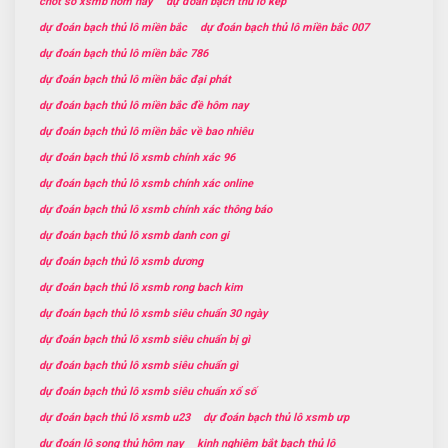
chốt số xsmb hôm nay
dự đoán bạch thủ lô kép
dự đoán bạch thủ lô miền bắc
dự đoán bạch thủ lô miền bắc 007
dự đoán bạch thủ lô miền bắc 786
dự đoán bạch thủ lô miền bắc đại phát
dự đoán bạch thủ lô miền bắc đề hôm nay
dự đoán bạch thủ lô miền bắc về bao nhiêu
dự đoán bạch thủ lô xsmb chính xác 96
dự đoán bạch thủ lô xsmb chính xác online
dự đoán bạch thủ lô xsmb chính xác thông báo
dự đoán bạch thủ lô xsmb danh con gi
dự đoán bạch thủ lô xsmb dương
dự đoán bạch thủ lô xsmb rong bach kim
dự đoán bạch thủ lô xsmb siêu chuẩn 30 ngày
dự đoán bạch thủ lô xsmb siêu chuẩn bị gì
dự đoán bạch thủ lô xsmb siêu chuẩn gì
dự đoán bạch thủ lô xsmb siêu chuẩn xổ số
dự đoán bạch thủ lô xsmb u23
dự đoán bạch thủ lô xsmb ưp
dự đoán lô song thủ hôm nay
kinh nghiệm bắt bạch thủ lô