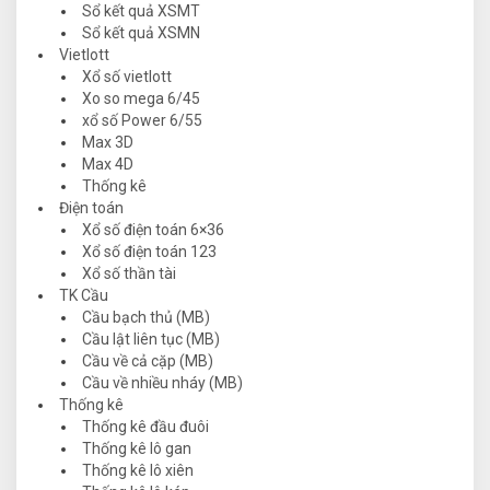
Sổ kết quả XSMT
Sổ kết quả XSMN
Vietlott
Xổ số vietlott
Xo so mega 6/45
xổ số Power 6/55
Max 3D
Max 4D
Thống kê
Điện toán
Xổ số điện toán 6×36
Xổ số điện toán 123
Xổ số thần tài
TK Cầu
Cầu bạch thủ (MB)
Cầu lật liên tục (MB)
Cầu về cả cặp (MB)
Cầu về nhiều nháy (MB)
Thống kê
Thống kê đầu đuôi
Thống kê lô gan
Thống kê lô xiên