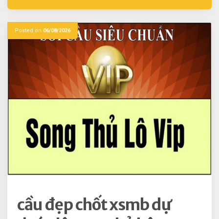
Posted on
06/08/2026
cầu đẹp chốt xsmb dự