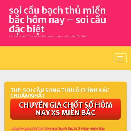
Skip
soi cầu bạch thủ miền
to
content
bắc hôm nay – soi cầu
đặc biệt
soi cầu bạch thủ miền bắc hôm nay – soi cầu đặc biệt
THẺ:
SOI CẦU SONG THỦ LÔ CHÍNH XÁC
CHUẨN NHẤT
CHUYÊN GIA CHỐT SỐ HÔM
NAY XS MIỀN BẮC
chuyên gia chốt số hôm nay bạch thủ lô 2 nháy miền bắc