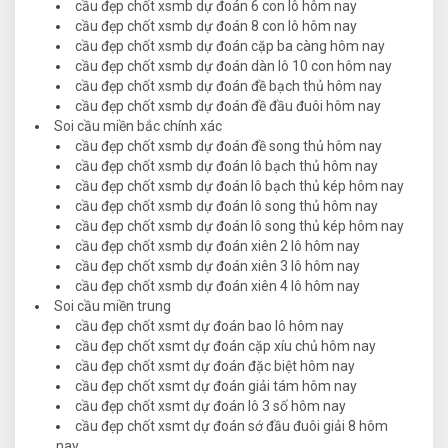
cầu đẹp chốt xsmb dự đoán 6 con lô hôm nay
cầu đẹp chốt xsmb dự đoán 8 con lô hôm nay
cầu đẹp chốt xsmb dự đoán cặp ba càng hôm nay
cầu đẹp chốt xsmb dự đoán dàn lô 10 con hôm nay
cầu đẹp chốt xsmb dự đoán đề bạch thủ hôm nay
cầu đẹp chốt xsmb dự đoán đề đầu đuôi hôm nay
Soi cầu miền bắc chính xác
cầu đẹp chốt xsmb dự đoán đề song thủ hôm nay
cầu đẹp chốt xsmb dự đoán lô bạch thủ hôm nay
cầu đẹp chốt xsmb dự đoán lô bạch thủ kép hôm nay
cầu đẹp chốt xsmb dự đoán lô song thủ hôm nay
cầu đẹp chốt xsmb dự đoán lô song thủ kép hôm nay
cầu đẹp chốt xsmb dự đoán xiên 2 lô hôm nay
cầu đẹp chốt xsmb dự đoán xiên 3 lô hôm nay
cầu đẹp chốt xsmb dự đoán xiên 4 lô hôm nay
Soi cầu miền trung
cầu đẹp chốt xsmt dự đoán bao lô hôm nay
cầu đẹp chốt xsmt dự đoán cặp xíu chủ hôm nay
cầu đẹp chốt xsmt dự đoán đặc biệt hôm nay
cầu đẹp chốt xsmt dự đoán giải tám hôm nay
cầu đẹp chốt xsmt dự đoán lô 3 số hôm nay
cầu đẹp chốt xsmt dự đoán sớ đầu đuôi giải 8 hôm
nay