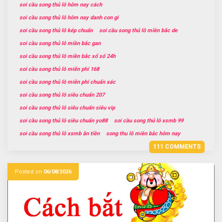
soi cầu song thủ lô hôm nay cách
soi cầu song thủ lô hôm nay danh con gi
soi cầu song thủ lô kép chuẩn
soi cầu song thủ lô miền bắc de
soi cầu song thủ lô miền bắc gan
soi cầu song thủ lô miền bắc xổ số 24h
soi cầu song thủ lô miễn phí 168
soi cầu song thủ lô miễn phí chuẩn xác
soi cầu song thủ lô siêu chuẩn 207
soi cầu song thủ lô siêu chuẩn siêu vip
soi cầu song thủ lô siêu chuẩn yo88
soi cầu song thủ lô xsmb 99
soi cầu song thủ lô xsmb ăn tiền
song thu lô miên bắc hôm nay
111 COMMENTS
Posted on
06/08/2026