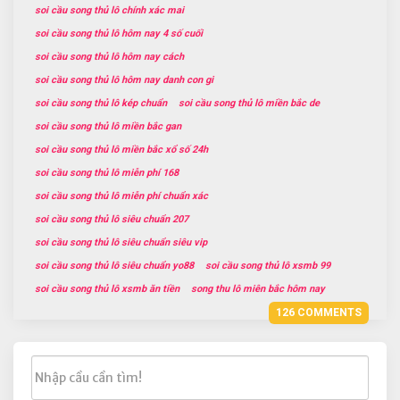
soi cầu song thủ lô chính xác mai
soi cầu song thủ lô hôm nay 4 số cuối
soi cầu song thủ lô hôm nay cách
soi cầu song thủ lô hôm nay danh con gi
soi cầu song thủ lô kép chuẩn
soi cầu song thủ lô miền bắc de
soi cầu song thủ lô miền bắc gan
soi cầu song thủ lô miền bắc xổ số 24h
soi cầu song thủ lô miễn phí 168
soi cầu song thủ lô miễn phí chuẩn xác
soi cầu song thủ lô siêu chuẩn 207
soi cầu song thủ lô siêu chuẩn siêu vip
soi cầu song thủ lô siêu chuẩn yo88
soi cầu song thủ lô xsmb 99
soi cầu song thủ lô xsmb ăn tiền
song thu lô miên bắc hôm nay
126 COMMENTS