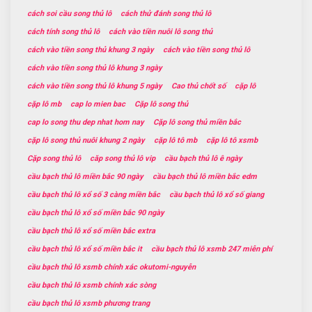
cách soi cầu song thủ lô
cách thử đánh song thủ lô
cách tính song thủ lô
cách vào tiền nuôi lô song thủ
cách vào tiền song thủ khung 3 ngày
cách vào tiền song thủ lô
cách vào tiền song thủ lô khung 3 ngày
cách vào tiền song thủ lô khung 5 ngày
Cao thủ chốt số
cặp lô
cặp lô mb
cap lo mien bac
Cặp lô song thủ
cap lo song thu dep nhat hom nay
Cặp lô song thủ miền bắc
cặp lô song thủ nuôi khung 2 ngày
cặp lô tô mb
cặp lô tô xsmb
Cặp song thủ lô
căp song thủ lô vip
cầu bạch thủ lô ê ngày
cầu bạch thủ lô miền bắc 90 ngày
cầu bạch thủ lô miền bắc edm
cầu bạch thủ lô xổ số 3 càng miền bắc
cầu bạch thủ lô xổ số giang
cầu bạch thủ lô xổ số miền bắc 90 ngày
cầu bạch thủ lô xổ số miền bắc extra
cầu bạch thủ lô xổ số miền bắc it
cầu bạch thủ lô xsmb 247 miễn phí
cầu bạch thủ lô xsmb chính xác okutomi-nguyễn
cầu bạch thủ lô xsmb chính xác sòng
cầu bạch thủ lô xsmb phương trang