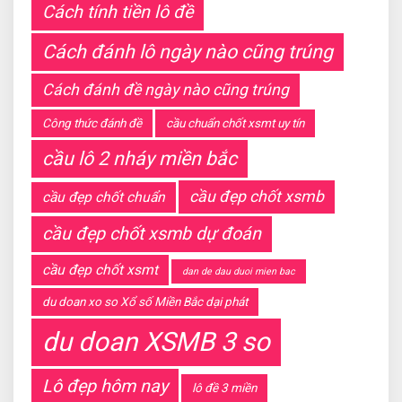
Cách tính tiền lô đề
Cách đánh lô ngày nào cũng trúng
Cách đánh đề ngày nào cũng trúng
Công thức đánh đề
cầu chuẩn chốt xsmt uy tín
cầu lô 2 nháy miền bắc
cầu đẹp chốt xsmb
cầu đẹp chốt chuẩn
cầu đẹp chốt xsmb dự đoán
cầu đẹp chốt xsmt
dan de dau duoi mien bac
du doan xo so Xổ số Miền Bắc dại phát
du doan XSMB 3 so
Lô đẹp hôm nay
lô đề 3 miền