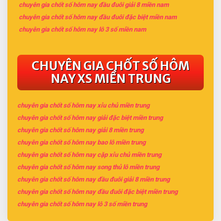
chuyên gia chốt số hôm nay đầu đuôi giải 8 miền nam
chuyên gia chốt số hôm nay đầu đuôi đặc biệt miền nam
chuyên gia chốt số hôm nay lô 3 số miền nam
CHUYÊN GIA CHỐT SỐ HÔM
NAY XS MIỀN TRUNG
chuyên gia chốt số hôm nay xỉu chủ miền trung
chuyên gia chốt số hôm nay giải đặc biệt miền trung
chuyên gia chốt số hôm nay giải 8 miền trung
chuyên gia chốt số hôm nay bao lô miền trung
chuyên gia chốt số hôm nay cặp xỉu chủ miền trung
chuyên gia chốt số hôm nay song thủ lô miền trung
chuyên gia chốt số hôm nay đầu đuôi giải 8 miền trung
chuyên gia chốt số hôm nay đầu đuôi đặc biệt miền trung
chuyên gia chốt số hôm nay lô 3 số miền trung