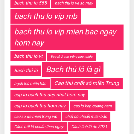
bach thu lo 555
bach thu lo ve so may
bach thu lo vip mb
bach thu lo vip mien bac ngay
hom nay
bach thu lo vt
Bao lô 2 con trúng bao nhiêu
Bạch thủ lô là gì
Bạch thủ lô
Cao thủ chốt số miền Trung
bạch thủ miền bắc
cap lo bach thu dep nhat hom nay
cap lo bach thu hom nay
cau lo kep quang nam
cau so de mien trung víp
chốt số chuẩn miền bắc
Cách bắt lô chuẩn theo ngày
Cách tính lô de 2021