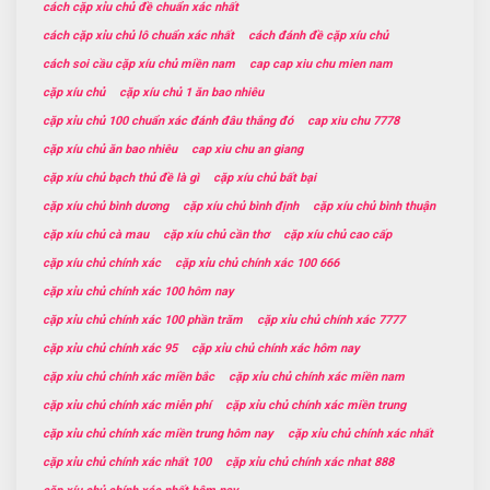
cách cặp xỉu chủ đề chuẩn xác nhất
cách cặp xỉu chủ lô chuẩn xác nhất
cách đánh đề cặp xíu chủ
cách soi cầu cặp xíu chủ miền nam
cap cap xiu chu mien nam
cặp xíu chủ
cặp xíu chủ 1 ăn bao nhiêu
cặp xỉu chủ 100 chuẩn xác đánh đâu thắng đó
cap xiu chu 7778
cặp xíu chủ ăn bao nhiêu
cap xiu chu an giang
cặp xíu chủ bạch thủ đề là gì
cặp xíu chủ bất bại
cặp xíu chủ bình dương
cặp xíu chủ bình định
cặp xíu chủ bình thuận
cặp xíu chủ cà mau
cặp xíu chủ cần thơ
cặp xíu chủ cao cấp
cặp xíu chủ chính xác
cặp xỉu chủ chính xác 100 666
cặp xỉu chủ chính xác 100 hôm nay
cặp xỉu chủ chính xác 100 phần trăm
cặp xỉu chủ chính xác 7777
cặp xỉu chủ chính xác 95
cặp xỉu chủ chính xác hôm nay
cặp xỉu chủ chính xác miền bắc
cặp xỉu chủ chính xác miền nam
cặp xỉu chủ chính xác miễn phí
cặp xỉu chủ chính xác miền trung
cặp xỉu chủ chính xác miền trung hôm nay
cặp xỉu chủ chính xác nhất
cặp xỉu chủ chính xác nhất 100
cặp xỉu chủ chính xác nhat 888