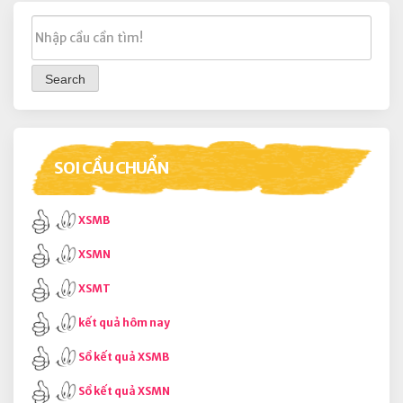
Search
SOI CẦU CHUẨN
XSMB
XSMN
XSMT
kết quả hôm nay
Sổ kết quả XSMB
Sổ kết quả XSMN