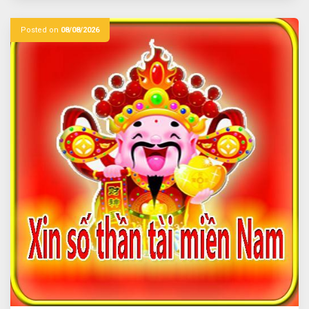
Posted on
08/08/2026