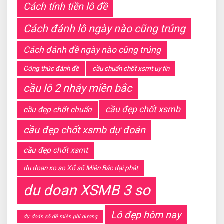
Cách tính tiền lô đề
Cách đánh lô ngày nào cũng trúng
Cách đánh đề ngày nào cũng trúng
Công thức đánh đề
cầu chuẩn chốt xsmt uy tín
cầu lô 2 nháy miền bắc
cầu đẹp chốt xsmb
cầu đẹp chốt chuẩn
cầu đẹp chốt xsmb dự đoán
cầu đẹp chốt xsmt
du doan xo so Xổ số Miền Bắc dại phát
du doan XSMB 3 so
Lô đẹp hôm nay
dự đoán số đề miễn phí dương