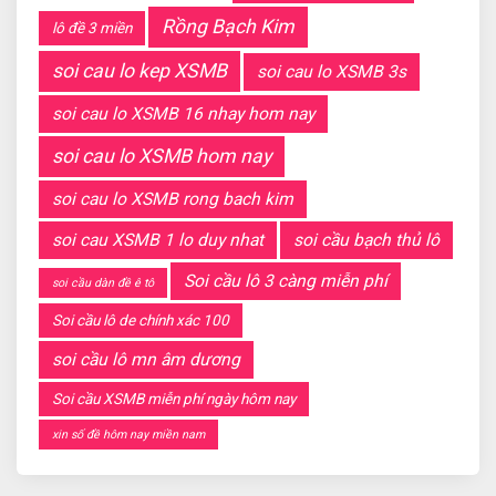
Rồng Bạch Kim
lô đề 3 miền
soi cau lo kep XSMB
soi cau lo XSMB 3s
soi cau lo XSMB 16 nhay hom nay
soi cau lo XSMB hom nay
soi cau lo XSMB rong bach kim
soi cau XSMB 1 lo duy nhat
soi cầu bạch thủ lô
Soi cầu lô 3 càng miễn phí
soi cầu dàn đề ê tô
Soi cầu lô de chính xác 100
soi cầu lô mn âm dương
Soi cầu XSMB miễn phí ngày hôm nay
xin số đề hôm nay miền nam