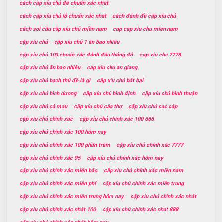
cách cặp xỉu chủ đề chuẩn xác nhất
cách cặp xỉu chủ lô chuẩn xác nhất
cách đánh đề cặp xíu chủ
cách soi cầu cặp xíu chủ miền nam
cap cap xiu chu mien nam
cặp xíu chủ
cặp xíu chủ 1 ăn bao nhiêu
cặp xỉu chủ 100 chuẩn xác đánh đâu thắng đó
cap xiu chu 7778
cặp xíu chủ ăn bao nhiêu
cap xiu chu an giang
cặp xíu chủ bạch thủ đề là gì
cặp xíu chủ bất bại
cặp xíu chủ bình dương
cặp xíu chủ bình định
cặp xíu chủ bình thuận
cặp xíu chủ cà mau
cặp xíu chủ cần thơ
cặp xíu chủ cao cấp
cặp xíu chủ chính xác
cặp xỉu chủ chính xác 100 666
cặp xỉu chủ chính xác 100 hôm nay
cặp xỉu chủ chính xác 100 phần trăm
cặp xỉu chủ chính xác 7777
cặp xỉu chủ chính xác 95
cặp xỉu chủ chính xác hôm nay
cặp xỉu chủ chính xác miền bắc
cặp xỉu chủ chính xác miền nam
cặp xỉu chủ chính xác miễn phí
cặp xỉu chủ chính xác miền trung
cặp xỉu chủ chính xác miền trung hôm nay
cặp xỉu chủ chính xác nhất
cặp xỉu chủ chính xác nhất 100
cặp xỉu chủ chính xác nhat 888