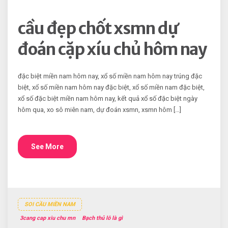
cầu đẹp chốt xsmn dự
đoán cặp xíu chủ hôm nay
đặc biệt miền nam hôm nay, xổ số miền nam hôm nay trúng đặc
biệt, xổ số miền nam hôm nay đặc biệt, xổ số miền nam đặc biệt,
xổ số đặc biệt miền nam hôm nay, kết quả xổ số đặc biệt ngày
hôm qua, xo sô miên nam, dự đoán xsmn, xsmn hôm […]
See More
SOI CẦU MIỀN NAM
3cang cap xiu chu mn
Bạch thủ lô là gì