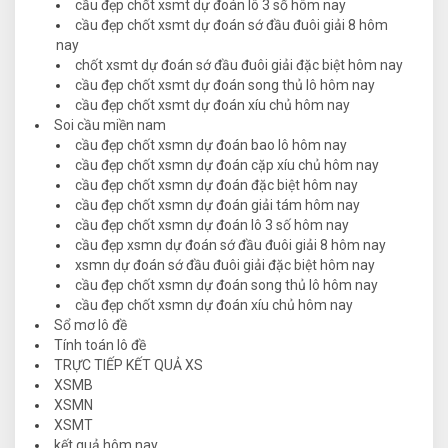
cầu đẹp chốt xsmt dự đoán lô 3 số hôm nay
cầu đẹp chốt xsmt dự đoán sớ đầu đuôi giải 8 hôm
nay
chốt xsmt dự đoán sớ đầu đuôi giải đặc biệt hôm nay
cầu đẹp chốt xsmt dự đoán song thủ lô hôm nay
cầu đẹp chốt xsmt dự đoán xíu chủ hôm nay
Soi cầu miền nam
cầu đẹp chốt xsmn dự đoán bao lô hôm nay
cầu đẹp chốt xsmn dự đoán cặp xíu chủ hôm nay
cầu đẹp chốt xsmn dự đoán đặc biệt hôm nay
cầu đẹp chốt xsmn dự đoán giải tám hôm nay
cầu đẹp chốt xsmn dự đoán lô 3 số hôm nay
cầu đẹp xsmn dự đoán sớ đầu đuôi giải 8 hôm nay
xsmn dự đoán sớ đầu đuôi giải đặc biệt hôm nay
cầu đẹp chốt xsmn dự đoán song thủ lô hôm nay
cầu đẹp chốt xsmn dự đoán xíu chủ hôm nay
Sổ mơ lô đề
Tính toán lô đề
TRỰC TIẾP KẾT QUẢ XS
XSMB
XSMN
XSMT
kết quả hôm nay