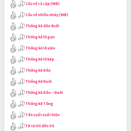
Cầu về cả cặp (MB)
Cầu về nhiều nháy (MB)
Thống kê đầu đuôi
Thống kê lô gan
Thống kê lô xiên
Thống kê lô kép
Thống kê Đầu
Thống kê Đuôi
Thống kê Đầu – Đuôi
Thống kê Tổng
Tần suất xuất hiện
TK từ 00 đến 99