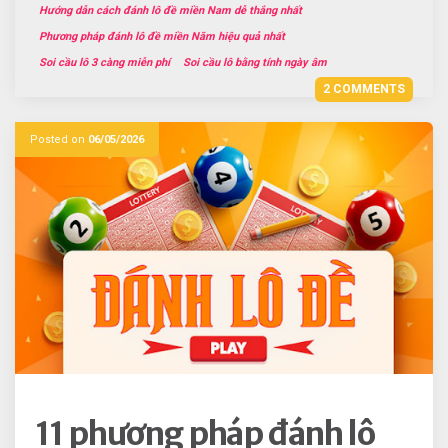
Hướng dẫn cách đánh lô đề miền Nam dễ thắng nhất
Phương pháp đánh lô đề miền Năm hiệu quả nhất
Soi cầu lô 3 càng miễn phí
Soi cầu lô bằng tính ngày âm
2 COMMENTS
Posted on
06/05/2026
11 phương pháp đánh lô