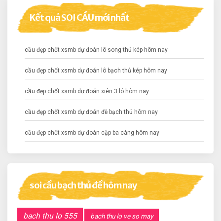
Kết quả SOI CẦU mới nhất
cầu đẹp chốt xsmb dự đoán lô song thủ kép hôm nay
cầu đẹp chốt xsmb dự đoán lô bạch thủ kép hôm nay
cầu đẹp chốt xsmb dự đoán xiên 3 lô hôm nay
cầu đẹp chốt xsmb dự đoán đề bạch thủ hôm nay
cầu đẹp chốt xsmb dự đoán cặp ba càng hôm nay
soi cầu bạch thủ đề hôm nay
bach thu lo 555
bach thu lo ve so may