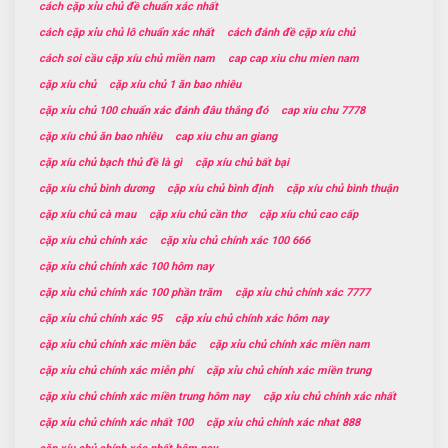
cách cặp xỉu chủ đề chuẩn xác nhất
cách cặp xỉu chủ lô chuẩn xác nhất
cách đánh đề cặp xíu chủ
cách soi cầu cặp xíu chủ miền nam
cap cap xiu chu mien nam
cặp xíu chủ
cặp xíu chủ 1 ăn bao nhiêu
cặp xỉu chủ 100 chuẩn xác đánh đâu thắng đó
cap xiu chu 7778
cặp xíu chủ ăn bao nhiêu
cap xiu chu an giang
cặp xíu chủ bạch thủ đề là gì
cặp xíu chủ bất bại
cặp xíu chủ bình dương
cặp xíu chủ bình định
cặp xíu chủ bình thuận
cặp xíu chủ cà mau
cặp xíu chủ cần thơ
cặp xíu chủ cao cấp
cặp xíu chủ chính xác
cặp xỉu chủ chính xác 100 666
cặp xỉu chủ chính xác 100 hôm nay
cặp xỉu chủ chính xác 100 phần trăm
cặp xỉu chủ chính xác 7777
cặp xỉu chủ chính xác 95
cặp xỉu chủ chính xác hôm nay
cặp xỉu chủ chính xác miền bắc
cặp xỉu chủ chính xác miền nam
cặp xỉu chủ chính xác miễn phí
cặp xỉu chủ chính xác miền trung
cặp xỉu chủ chính xác miền trung hôm nay
cặp xỉu chủ chính xác nhất
cặp xỉu chủ chính xác nhất 100
cặp xỉu chủ chính xác nhat 888