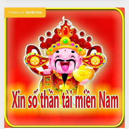
Posted on
06/08/2026