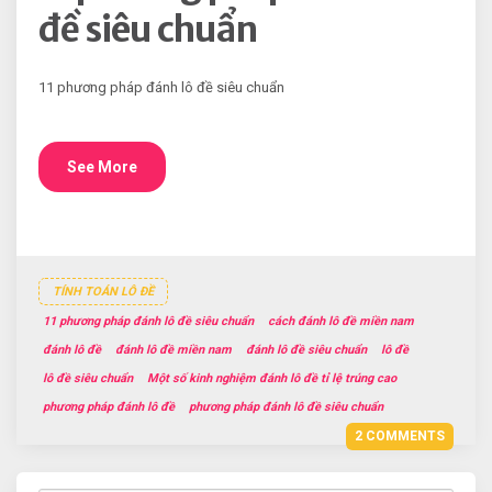
đề siêu chuẩn
11 phương pháp đánh lô đề siêu chuẩn
See More
TÍNH TOÁN LÔ ĐỀ
11 phương pháp đánh lô đề siêu chuẩn
cách đánh lô đề miền nam
đánh lô đề
đánh lô đề miền nam
đánh lô đề siêu chuẩn
lô đề
lô đề siêu chuẩn
Một số kinh nghiệm đánh lô đề tỉ lệ trúng cao
phương pháp đánh lô đề
phương pháp đánh lô đề siêu chuẩn
2 COMMENTS