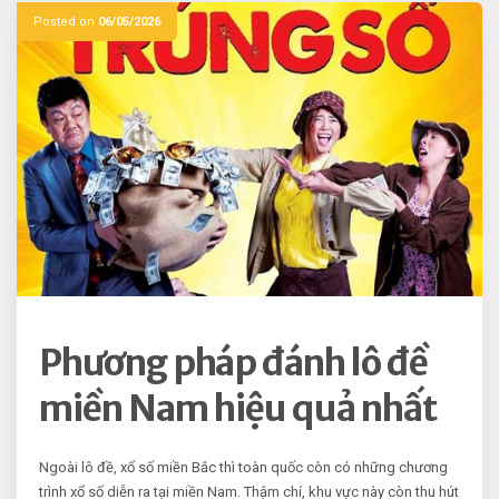
Posted on
06/05/2026
Phương pháp đánh lô đề
miền Nam hiệu quả nhất
Ngoài lô đề, xổ số miền Bắc thì toàn quốc còn có những chương
trình xổ số diễn ra tại miền Nam. Thậm chí, khu vực này còn thu hút