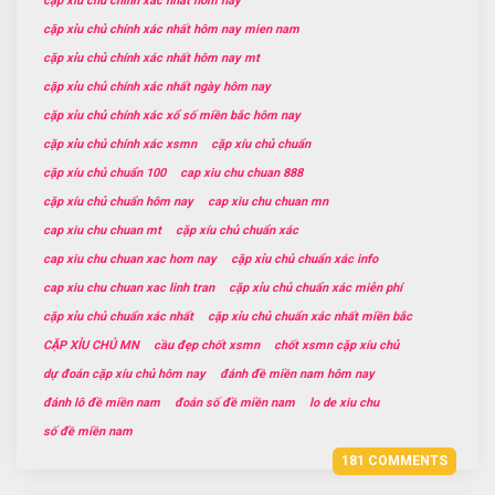
cặp xíu chủ chính xác nhất hôm nay
cặp xỉu chủ chính xác nhất hôm nay mien nam
cặp xỉu chủ chính xác nhất hôm nay mt
cặp xỉu chủ chính xác nhất ngày hôm nay
cặp xỉu chủ chính xác xổ số miền bắc hôm nay
cặp xỉu chủ chính xác xsmn
cặp xíu chủ chuẩn
cặp xíu chủ chuẩn 100
cap xiu chu chuan 888
cặp xíu chủ chuẩn hôm nay
cap xiu chu chuan mn
cap xiu chu chuan mt
cặp xíu chủ chuẩn xác
cap xiu chu chuan xac hom nay
cặp xỉu chủ chuẩn xác info
cap xiu chu chuan xac linh tran
cặp xỉu chủ chuẩn xác miễn phí
cặp xỉu chủ chuẩn xác nhất
cặp xỉu chủ chuẩn xác nhất miền bắc
CẶP XỈU CHỦ MN
cầu đẹp chốt xsmn
chốt xsmn cặp xíu chủ
dự đoán cặp xíu chủ hôm nay
đánh đề miền nam hôm nay
đánh lô đề miền nam
đoán số đề miền nam
lo de xiu chu
số đề miền nam
181 COMMENTS