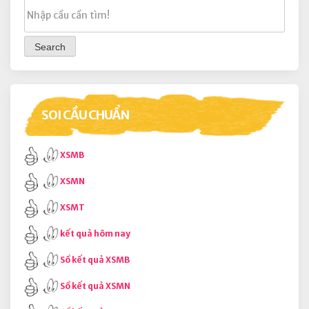
Search
SOI CẦU CHUẨN
XSMB
XSMN
XSMT
kết quả hôm nay
Sổ kết quả XSMB
Sổ kết quả XSMN