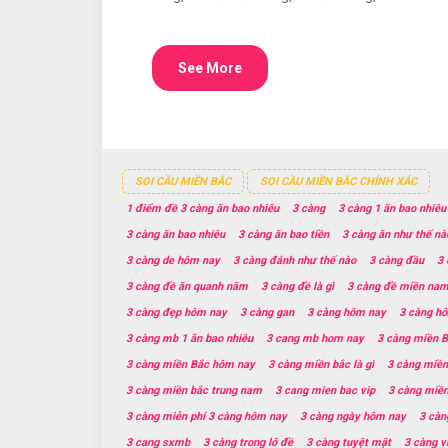
See More
SOI CẦU MIỀN BẮC
SOI CẦU MIỀN BẮC CHÍNH XÁC
1 điểm đề 3 càng ăn bao nhiêu
3 càng
3 càng 1 ăn bao nhiêu
3 càng ăn bao nhiêu
3 càng ăn bao tiền
3 càng ăn như thế nà
3 càng de hôm nay
3 càng đánh như thế nào
3 càng đầu
3 
3 càng đề ăn quanh năm
3 càng đề là gì
3 càng đề miền nam
3 càng đẹp hôm nay
3 càng gan
3 càng hôm nay
3 càng hô
3 càng mb 1 ăn bao nhiêu
3 cang mb hom nay
3 càng miền 
3 càng miền Bắc hôm nay
3 càng miền bắc là gì
3 càng miền
3 càng miền bắc trung nam
3 cang mien bac vip
3 càng miề
3 càng miễn phí 3 càng hôm nay
3 càng ngày hôm nay
3 càn
3 cang sxmb
3 càng trong lô đề
3 càng tuyệt mật
3 càng v