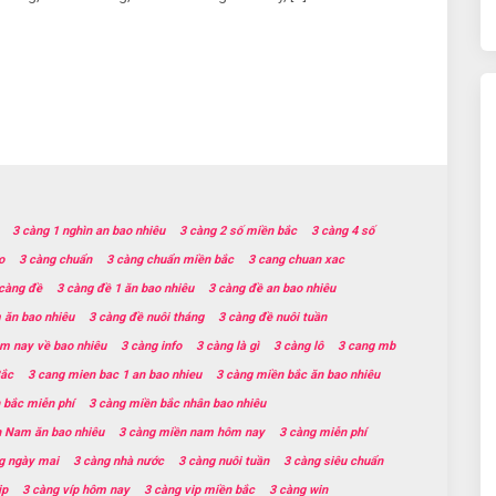
3 càng 1 nghìn an bao nhiêu
3 càng 2 số miền bắc
3 càng 4 số
o
3 càng chuẩn
3 càng chuẩn miền bắc
3 cang chuan xac
càng đề
3 càng đề 1 ăn bao nhiêu
3 càng đề an bao nhiêu
 ăn bao nhiêu
3 càng đề nuôi tháng
3 càng đề nuôi tuần
m nay về bao nhiêu
3 càng info
3 càng là gì
3 càng lô
3 cang mb
Bắc
3 cang mien bac 1 an bao nhieu
3 càng miền bắc ăn bao nhiêu
 bắc miễn phí
3 càng miền bắc nhân bao nhiêu
n Nam ăn bao nhiêu
3 càng miền nam hôm nay
3 càng miễn phí
g ngày mai
3 càng nhà nước
3 càng nuôi tuần
3 càng siêu chuẩn
ip
3 càng víp hôm nay
3 càng vip miền bắc
3 càng win