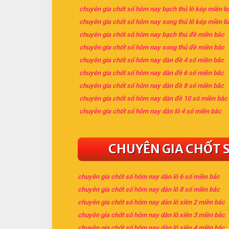
chuyên gia chốt số hôm nay bạch thủ lô kép miền b
chuyên gia chốt số hôm nay song thủ lô kép miền b
chuyên gia chốt số hôm nay bạch thủ đề miền bắc
chuyên gia chốt số hôm nay song thủ đề miền bắc
chuyên gia chốt số hôm nay dàn đề 4 số miền bắc
chuyên gia chốt số hôm nay dàn đề 6 số miền bắc
chuyên gia chốt số hôm nay dàn đề 8 số miền bắc
chuyên gia chốt số hôm nay dàn đề 10 số miền bắc
chuyên gia chốt số hôm nay dàn lô 4 số miền bắc
CHUYÊN GIA CHỐT 
chuyên gia chốt số hôm nay dàn lô 6 số miền bắc
chuyên gia chốt số hôm nay dàn lô 8 số miền bắc
chuyên gia chốt số hôm nay dàn lô xiên 2 miền bắc
chuyên gia chốt số hôm nay dàn lô xiên 3 miền bắc
chuyên gia chốt số hôm nay dàn lô xiên 4 miền bắc