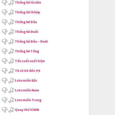
Thống kê lô xiên
Thống kê lô kép
Thống kê Đầu
Thống kê Đuôi
Thống kê Đầu – Đuôi
Thống kê Tổng
Tần suất xuất hiện
TK từ 00 đến 99
Loto miền Bắc
Loto miền Nam
Loto miền Trung
Quay thử XSMB