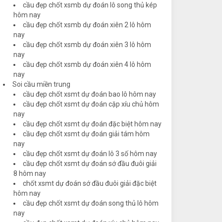
cầu đẹp chốt xsmb dự đoán lô song thủ kép
hôm nay
cầu đẹp chốt xsmb dự đoán xiên 2 lô hôm
nay
cầu đẹp chốt xsmb dự đoán xiên 3 lô hôm
nay
cầu đẹp chốt xsmb dự đoán xiên 4 lô hôm
nay
Soi cầu miền trung
cầu đẹp chốt xsmt dự đoán bao lô hôm nay
cầu đẹp chốt xsmt dự đoán cặp xíu chủ hôm
nay
cầu đẹp chốt xsmt dự đoán đặc biệt hôm nay
cầu đẹp chốt xsmt dự đoán giải tám hôm
nay
cầu đẹp chốt xsmt dự đoán lô 3 số hôm nay
cầu đẹp chốt xsmt dự đoán sớ đầu đuôi giải
8 hôm nay
chốt xsmt dự đoán sớ đầu đuôi giải đặc biệt
hôm nay
cầu đẹp chốt xsmt dự đoán song thủ lô hôm
nay