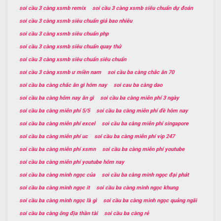
soi cầu 3 càng xsmb remix
soi cầu 3 càng xsmb siêu chuẩn dự đoán
soi cầu 3 càng xsmb siêu chuẩn giá bao nhiêu
soi cầu 3 càng xsmb siêu chuẩn php
soi cầu 3 càng xsmb siêu chuẩn quay thử
soi cầu 3 càng xsmb siêu chuẩn siêu chuẩn
soi cầu 3 càng xsmb ư miền nam
soi cầu ba càng chắc ăn 70
soi cầu ba càng chắc ăn gì hôm nay
soi cau ba càng dao
soi cầu ba càng hôm nay ăn gì
soi cầu ba càng miễn phí 3 ngày
soi cầu ba càng miễn phí 5/5
soi cầu ba càng miễn phí đề hôm nay
soi cầu ba càng miễn phí excel
soi cầu ba càng miễn phí singapore
soi cầu ba càng miễn phí uc
soi cầu ba càng miễn phí vip 247
soi cầu ba càng miễn phí xsmn
soi cầu ba càng miễn phí youtube
soi cầu ba càng miễn phí youtube hôm nay
soi cầu ba càng minh ngọc của
soi cầu ba càng minh ngọc đại phát
soi cầu ba càng minh ngọc it
soi cầu ba càng minh ngọc khung
soi cầu ba càng minh ngọc là gì
soi cầu ba càng minh ngọc quảng ngãi
soi cầu ba càng ông địa thần tài
soi cầu ba càng rẻ