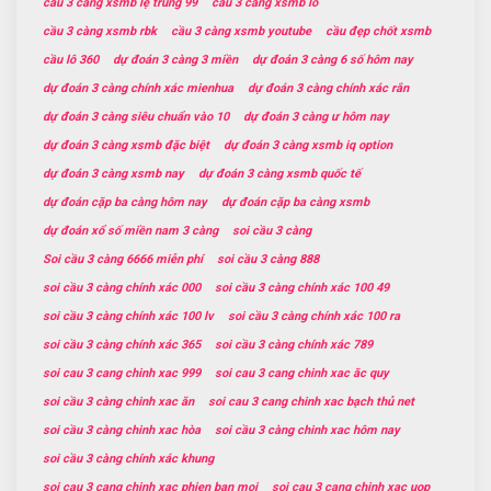
cầu 3 càng xsmb lệ trúng 99
cầu 3 càng xsmb lô
cầu 3 càng xsmb rbk
cầu 3 càng xsmb youtube
cầu đẹp chốt xsmb
cầu lô 360
dự đoán 3 càng 3 miền
dự đoán 3 càng 6 số hôm nay
dự đoán 3 càng chính xác mienhua
dự đoán 3 càng chính xác rắn
dự đoán 3 càng siêu chuẩn vào 10
dự đoán 3 càng ư hôm nay
dự đoán 3 càng xsmb đặc biệt
dự đoán 3 càng xsmb iq option
dự đoán 3 càng xsmb nay
dự đoán 3 càng xsmb quốc tế
dự đoán cặp ba càng hôm nay
dự đoán cặp ba càng xsmb
dự đoán xổ số miền nam 3 càng
soi cầu 3 càng
Soi cầu 3 càng 6666 miễn phí
soi cầu 3 càng 888
soi cầu 3 càng chính xác 000
soi cầu 3 càng chính xác 100 49
soi cầu 3 càng chính xác 100 lv
soi cầu 3 càng chính xác 100 ra
soi cầu 3 càng chính xác 365
soi cầu 3 càng chính xác 789
soi cau 3 cang chinh xac 999
soi cau 3 cang chinh xac ăc quy
soi cầu 3 càng chinh xac ăn
soi cau 3 cang chinh xac bạch thủ net
soi cầu 3 càng chinh xac hòa
soi cầu 3 càng chinh xac hôm nay
soi cầu 3 càng chính xác khung
soi cau 3 cang chinh xac phien ban moi
soi cau 3 cang chinh xac uop