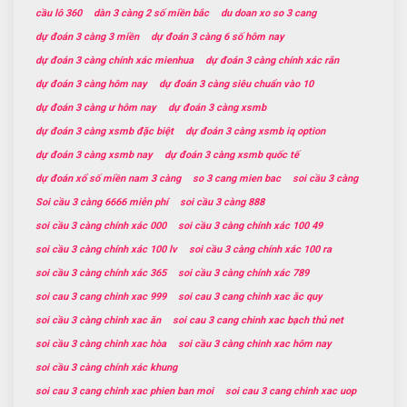
cầu lô 360
dàn 3 càng 2 số miền bắc
du doan xo so 3 cang
dự đoán 3 càng 3 miền
dự đoán 3 càng 6 số hôm nay
dự đoán 3 càng chính xác mienhua
dự đoán 3 càng chính xác rắn
dự đoán 3 càng hôm nay
dự đoán 3 càng siêu chuẩn vào 10
dự đoán 3 càng ư hôm nay
dự đoán 3 càng xsmb
dự đoán 3 càng xsmb đặc biệt
dự đoán 3 càng xsmb iq option
dự đoán 3 càng xsmb nay
dự đoán 3 càng xsmb quốc tế
dự đoán xổ số miền nam 3 càng
so 3 cang mien bac
soi cầu 3 càng
Soi cầu 3 càng 6666 miễn phí
soi cầu 3 càng 888
soi cầu 3 càng chính xác 000
soi cầu 3 càng chính xác 100 49
soi cầu 3 càng chính xác 100 lv
soi cầu 3 càng chính xác 100 ra
soi cầu 3 càng chính xác 365
soi cầu 3 càng chính xác 789
soi cau 3 cang chinh xac 999
soi cau 3 cang chinh xac ăc quy
soi cầu 3 càng chinh xac ăn
soi cau 3 cang chinh xac bạch thủ net
soi cầu 3 càng chinh xac hòa
soi cầu 3 càng chinh xac hôm nay
soi cầu 3 càng chính xác khung
soi cau 3 cang chinh xac phien ban moi
soi cau 3 cang chinh xac uop