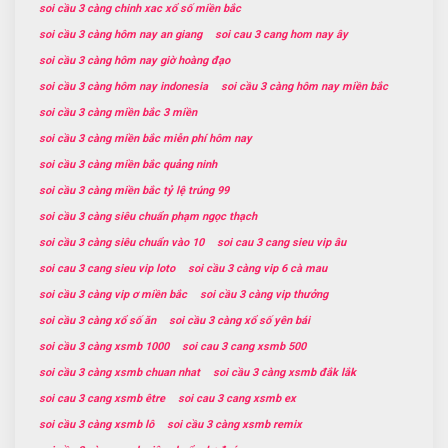
soi cầu 3 càng chinh xac xổ số miền bắc
soi cầu 3 càng hôm nay an giang
soi cau 3 cang hom nay ây
soi cầu 3 càng hôm nay giờ hoàng đạo
soi cầu 3 càng hôm nay indonesia
soi cầu 3 càng hôm nay miền bắc
soi cầu 3 càng miền bắc 3 miền
soi cầu 3 càng miền bắc miễn phí hôm nay
soi cầu 3 càng miền bắc quảng ninh
soi cầu 3 càng miền bắc tỷ lệ trúng 99
soi cầu 3 càng siêu chuẩn phạm ngọc thạch
soi cầu 3 càng siêu chuẩn vào 10
soi cau 3 cang sieu vip âu
soi cau 3 cang sieu vip loto
soi cầu 3 càng vip 6 cà mau
soi cầu 3 càng vip ơ miền bắc
soi cầu 3 càng vip thưởng
soi cầu 3 càng xổ số ăn
soi cầu 3 càng xổ số yên bái
soi cầu 3 càng xsmb 1000
soi cau 3 cang xsmb 500
soi cầu 3 càng xsmb chuan nhat
soi cầu 3 càng xsmb đắk lắk
soi cau 3 cang xsmb être
soi cau 3 cang xsmb ex
soi cầu 3 càng xsmb lô
soi cầu 3 càng xsmb remix