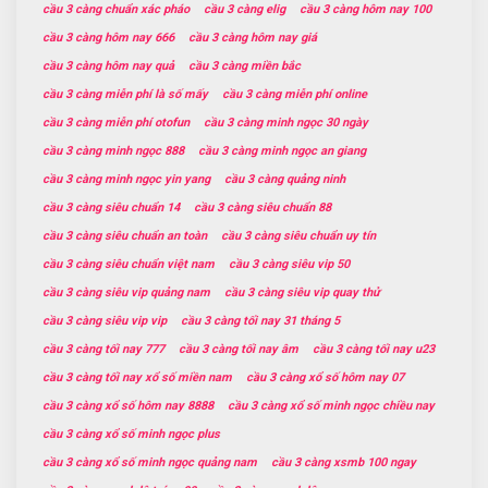
cầu 3 càng chuẩn xác pháo
cầu 3 càng elig
cầu 3 càng hôm nay 100
cầu 3 càng hôm nay 666
cầu 3 càng hôm nay giá
cầu 3 càng hôm nay quả
cầu 3 càng miền bắc
cầu 3 càng miễn phí là số mấy
cầu 3 càng miễn phí online
cầu 3 càng miễn phí otofun
cầu 3 càng minh ngọc 30 ngày
cầu 3 càng minh ngọc 888
cầu 3 càng minh ngọc an giang
cầu 3 càng minh ngọc yin yang
cầu 3 càng quảng ninh
cầu 3 càng siêu chuẩn 14
cầu 3 càng siêu chuẩn 88
cầu 3 càng siêu chuẩn an toàn
cầu 3 càng siêu chuẩn uy tín
cầu 3 càng siêu chuẩn việt nam
cầu 3 càng siêu vip 50
cầu 3 càng siêu vip quảng nam
cầu 3 càng siêu vip quay thử
cầu 3 càng siêu vip vip
cầu 3 càng tối nay 31 tháng 5
cầu 3 càng tối nay 777
cầu 3 càng tối nay âm
cầu 3 càng tối nay u23
cầu 3 càng tối nay xổ số miền nam
cầu 3 càng xổ số hôm nay 07
cầu 3 càng xổ số hôm nay 8888
cầu 3 càng xổ số minh ngọc chiều nay
cầu 3 càng xổ số minh ngọc plus
cầu 3 càng xổ số minh ngọc quảng nam
cầu 3 càng xsmb 100 ngay