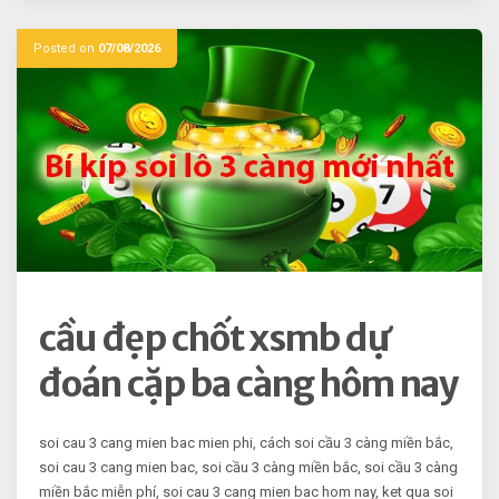
Posted on
07/08/2026
cầu đẹp chốt xsmb dự
đoán cặp ba càng hôm nay
soi cau 3 cang mien bac mien phi, cách soi cầu 3 càng miền bắc,
soi cau 3 cang mien bac, soi cầu 3 càng miền bắc, soi cầu 3 càng
miền bắc miễn phí, soi cau 3 cang mien bac hom nay, ket qua soi