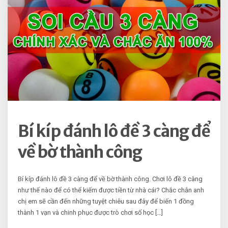
Bí kíp đánh lô đề 3 càng để
về bờ thành công
Bí kíp đánh lô đề 3 càng để về bờ thành công. Chơi lô đề 3 càng
như thế nào để có thể kiếm được tiền từ nhà cái? Chắc chắn anh
chị em sẽ cần đến những tuyệt chiêu sau đây để biến 1 đồng
thành 1 vạn và chinh phục được trò chơi số học […]