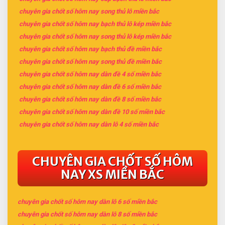
chuyên gia chốt số hôm nay song thủ lô miền bắc
chuyên gia chốt số hôm nay bạch thủ lô kép miền bắc
chuyên gia chốt số hôm nay song thủ lô kép miền bắc
chuyên gia chốt số hôm nay bạch thủ đề miền bắc
chuyên gia chốt số hôm nay song thủ đề miền bắc
chuyên gia chốt số hôm nay dàn đề 4 số miền bắc
chuyên gia chốt số hôm nay dàn đề 6 số miền bắc
chuyên gia chốt số hôm nay dàn đề 8 số miền bắc
chuyên gia chốt số hôm nay dàn đề 10 số miền bắc
chuyên gia chốt số hôm nay dàn lô 4 số miền bắc
CHUYÊN GIA CHỐT SỐ HÔM
NAY XS MIỀN BẮC
chuyên gia chốt số hôm nay dàn lô 6 số miền bắc
chuyên gia chốt số hôm nay dàn lô 8 số miền bắc