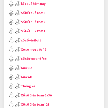
kết quả hôm nay
Sổ kết quả XSMB
Sổ kết quả XSMN
Sổ kết quả XSMT
xổ số vietlott
Xo so mega 6/45
xổ số Power 6/55
Max 3D
Max 4D
Thống kê
Xổ số điện toán 6x36
Xổ số điện toán 123