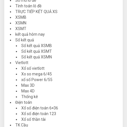
Sổ mơ lô đề
Tính toán lô đề
TRỰC TIẾP KẾT QUẢ XS
XSMB
XSMN
XSMT
kết quả hôm nay
Sổ kết quả
Sổ kết quả XSMB
Sổ kết quả XSMT
Sổ kết quả XSMN
Vietlott
Xổ số vietlott
Xo so mega 6/45
xổ số Power 6/55
Max 3D
Max 4D
Thống kê
Điện toán
Xổ số điện toán 6×36
Xổ số điện toán 123
Xổ số thần tài
TK Cầu