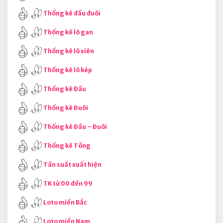
Thống kê đầu đuôi
Thống kê lô gan
Thống kê lô xiên
Thống kê lô kép
Thống kê Đầu
Thống kê Đuôi
Thống kê Đầu – Đuôi
Thống kê Tổng
Tần suất xuất hiện
TK từ 00 đến 99
Loto miền Bắc
Loto miền Nam