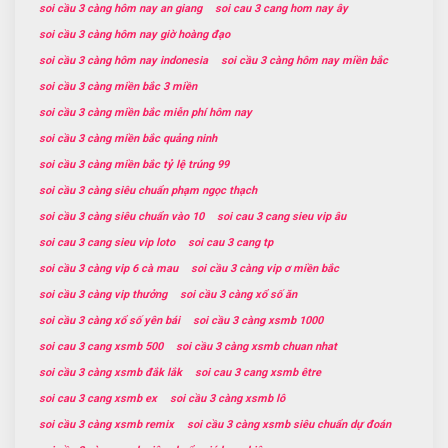
soi cầu 3 càng hôm nay an giang
soi cau 3 cang hom nay ây
soi cầu 3 càng hôm nay giờ hoàng đạo
soi cầu 3 càng hôm nay indonesia
soi cầu 3 càng hôm nay miền bắc
soi cầu 3 càng miền bắc 3 miền
soi cầu 3 càng miền bắc miễn phí hôm nay
soi cầu 3 càng miền bắc quảng ninh
soi cầu 3 càng miền bắc tỷ lệ trúng 99
soi cầu 3 càng siêu chuẩn phạm ngọc thạch
soi cầu 3 càng siêu chuẩn vào 10
soi cau 3 cang sieu vip âu
soi cau 3 cang sieu vip loto
soi cau 3 cang tp
soi cầu 3 càng vip 6 cà mau
soi cầu 3 càng vip ơ miền bắc
soi cầu 3 càng vip thưởng
soi cầu 3 càng xổ số ăn
soi cầu 3 càng xổ số yên bái
soi cầu 3 càng xsmb 1000
soi cau 3 cang xsmb 500
soi cầu 3 càng xsmb chuan nhat
soi cầu 3 càng xsmb đắk lắk
soi cau 3 cang xsmb être
soi cau 3 cang xsmb ex
soi cầu 3 càng xsmb lô
soi cầu 3 càng xsmb remix
soi cầu 3 càng xsmb siêu chuẩn dự đoán