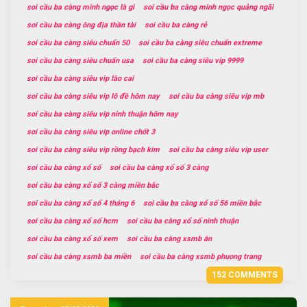
soi cầu ba càng minh ngọc là gì
soi cầu ba càng minh ngọc quảng ngãi
soi cầu ba càng ông địa thần tài
soi cầu ba càng rẻ
soi cầu ba càng siêu chuẩn 50
soi cầu ba càng siêu chuẩn extreme
soi cầu ba càng siêu chuẩn usa
soi cầu ba càng siêu vip 9999
soi cầu ba càng siêu vip lào cai
soi cầu ba càng siêu vip lô đề hôm nay
soi cầu ba càng siêu vip mb
soi cầu ba càng siêu vip ninh thuận hôm nay
soi cầu ba càng siêu vip online chốt 3
soi cầu ba càng siêu vip rồng bạch kim
soi cầu ba càng siêu vip user
soi cầu ba càng xổ số
soi cầu ba càng xổ số 3 càng
soi cầu ba càng xổ số 3 càng miền bắc
soi cầu ba càng xổ số 4 tháng 6
soi cầu ba càng xổ số 56 miền bắc
soi cầu ba càng xổ số hcm
soi cầu ba càng xổ số ninh thuận
soi cầu ba càng xổ số xem
soi cầu ba càng xsmb ân
soi cầu ba càng xsmb ba miền
soi cầu ba càng xsmb phuong trang
152 COMMENTS