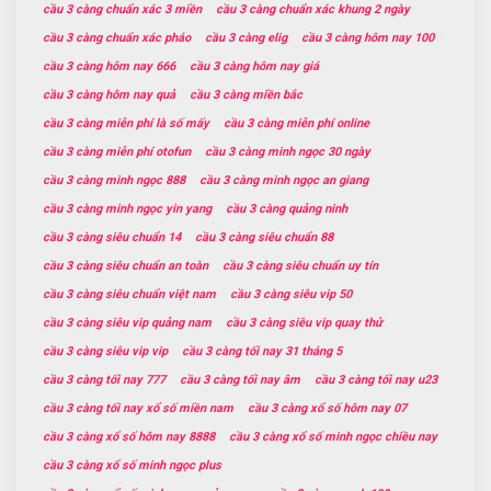
cầu 3 càng chuẩn xác 3 miền
cầu 3 càng chuẩn xác khung 2 ngày
cầu 3 càng chuẩn xác pháo
cầu 3 càng elig
cầu 3 càng hôm nay 100
cầu 3 càng hôm nay 666
cầu 3 càng hôm nay giá
cầu 3 càng hôm nay quả
cầu 3 càng miền bắc
cầu 3 càng miễn phí là số mấy
cầu 3 càng miễn phí online
cầu 3 càng miễn phí otofun
cầu 3 càng minh ngọc 30 ngày
cầu 3 càng minh ngọc 888
cầu 3 càng minh ngọc an giang
cầu 3 càng minh ngọc yin yang
cầu 3 càng quảng ninh
cầu 3 càng siêu chuẩn 14
cầu 3 càng siêu chuẩn 88
cầu 3 càng siêu chuẩn an toàn
cầu 3 càng siêu chuẩn uy tín
cầu 3 càng siêu chuẩn việt nam
cầu 3 càng siêu vip 50
cầu 3 càng siêu vip quảng nam
cầu 3 càng siêu vip quay thử
cầu 3 càng siêu vip vip
cầu 3 càng tối nay 31 tháng 5
cầu 3 càng tối nay 777
cầu 3 càng tối nay âm
cầu 3 càng tối nay u23
cầu 3 càng tối nay xổ số miền nam
cầu 3 càng xổ số hôm nay 07
cầu 3 càng xổ số hôm nay 8888
cầu 3 càng xổ số minh ngọc chiều nay
cầu 3 càng xổ số minh ngọc plus