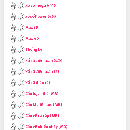
Xo so mega 6/45
xổ số Power 6/55
Max 3D
Max 4D
Thống kê
Xổ số điện toán 6x36
Xổ số điện toán 123
Xổ số thần tài
Cầu bạch thủ (MB)
Cầu lật liên tục (MB)
Cầu về cả cặp (MB)
Cầu về nhiều nháy (MB)