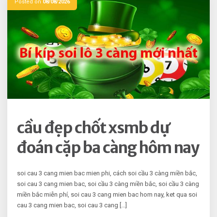
Posted on
08/08/2026
cầu đẹp chốt xsmb dự
đoán cặp ba càng hôm nay
soi cau 3 cang mien bac mien phi, cách soi cầu 3 càng miền bắc,
soi cau 3 cang mien bac, soi cầu 3 càng miền bắc, soi cầu 3 càng
miền bắc miễn phí, soi cau 3 cang mien bac hom nay, ket qua soi
cau 3 cang mien bac, soi cau 3 cang […]