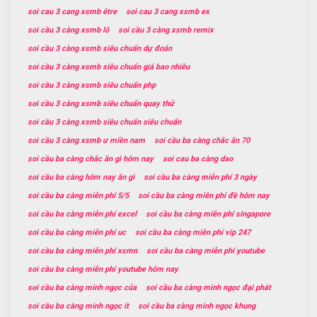
soi cau 3 cang xsmb être
soi cau 3 cang xsmb ex
soi cầu 3 càng xsmb lô
soi cầu 3 càng xsmb remix
soi cầu 3 càng xsmb siêu chuẩn dự đoán
soi cầu 3 càng xsmb siêu chuẩn giá bao nhiêu
soi cầu 3 càng xsmb siêu chuẩn php
soi cầu 3 càng xsmb siêu chuẩn quay thử
soi cầu 3 càng xsmb siêu chuẩn siêu chuẩn
soi cầu 3 càng xsmb ư miền nam
soi cầu ba càng chắc ăn 70
soi cầu ba càng chắc ăn gì hôm nay
soi cau ba càng dao
soi cầu ba càng hôm nay ăn gì
soi cầu ba càng miễn phí 3 ngày
soi cầu ba càng miễn phí 5/5
soi cầu ba càng miễn phí đề hôm nay
soi cầu ba càng miễn phí excel
soi cầu ba càng miễn phí singapore
soi cầu ba càng miễn phí uc
soi cầu ba càng miễn phí vip 247
soi cầu ba càng miễn phí xsmn
soi cầu ba càng miễn phí youtube
soi cầu ba càng miễn phí youtube hôm nay
soi cầu ba càng minh ngọc của
soi cầu ba càng minh ngọc đại phát
soi cầu ba càng minh ngọc it
soi cầu ba càng minh ngọc khung