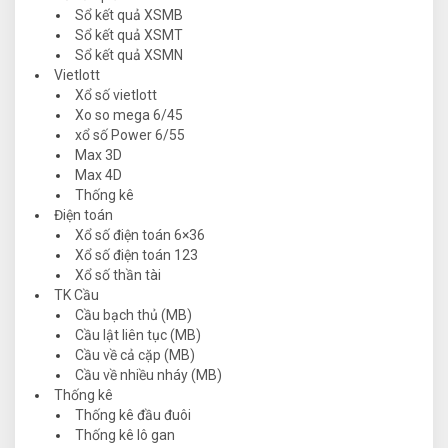
Sổ kết quả XSMB
Sổ kết quả XSMT
Sổ kết quả XSMN
Vietlott
Xổ số vietlott
Xo so mega 6/45
xổ số Power 6/55
Max 3D
Max 4D
Thống kê
Điện toán
Xổ số điện toán 6×36
Xổ số điện toán 123
Xổ số thần tài
TK Cầu
Cầu bạch thủ (MB)
Cầu lật liên tục (MB)
Cầu về cả cặp (MB)
Cầu về nhiều nháy (MB)
Thống kê
Thống kê đầu đuôi
Thống kê lô gan