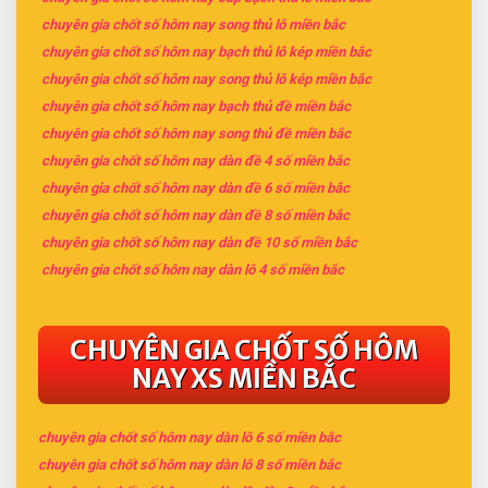
chuyên gia chốt số hôm nay song thủ lô miền bắc
chuyên gia chốt số hôm nay bạch thủ lô kép miền bắc
chuyên gia chốt số hôm nay song thủ lô kép miền bắc
chuyên gia chốt số hôm nay bạch thủ đề miền bắc
chuyên gia chốt số hôm nay song thủ đề miền bắc
chuyên gia chốt số hôm nay dàn đề 4 số miền bắc
chuyên gia chốt số hôm nay dàn đề 6 số miền bắc
chuyên gia chốt số hôm nay dàn đề 8 số miền bắc
chuyên gia chốt số hôm nay dàn đề 10 số miền bắc
chuyên gia chốt số hôm nay dàn lô 4 số miền bắc
CHUYÊN GIA CHỐT SỐ HÔM
NAY XS MIỀN BẮC
chuyên gia chốt số hôm nay dàn lô 6 số miền bắc
chuyên gia chốt số hôm nay dàn lô 8 số miền bắc