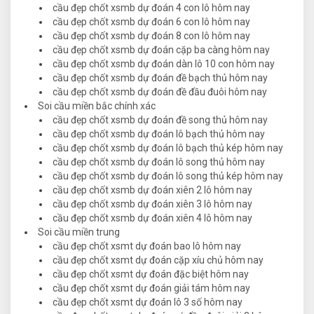
cầu đẹp chốt xsmb dự đoán 4 con lô hôm nay
cầu đẹp chốt xsmb dự đoán 6 con lô hôm nay
cầu đẹp chốt xsmb dự đoán 8 con lô hôm nay
cầu đẹp chốt xsmb dự đoán cặp ba càng hôm nay
cầu đẹp chốt xsmb dự đoán dàn lô 10 con hôm nay
cầu đẹp chốt xsmb dự đoán đề bạch thủ hôm nay
cầu đẹp chốt xsmb dự đoán đề đầu đuôi hôm nay
Soi cầu miền bắc chính xác
cầu đẹp chốt xsmb dự đoán đề song thủ hôm nay
cầu đẹp chốt xsmb dự đoán lô bạch thủ hôm nay
cầu đẹp chốt xsmb dự đoán lô bạch thủ kép hôm nay
cầu đẹp chốt xsmb dự đoán lô song thủ hôm nay
cầu đẹp chốt xsmb dự đoán lô song thủ kép hôm nay
cầu đẹp chốt xsmb dự đoán xiên 2 lô hôm nay
cầu đẹp chốt xsmb dự đoán xiên 3 lô hôm nay
cầu đẹp chốt xsmb dự đoán xiên 4 lô hôm nay
Soi cầu miền trung
cầu đẹp chốt xsmt dự đoán bao lô hôm nay
cầu đẹp chốt xsmt dự đoán cặp xíu chủ hôm nay
cầu đẹp chốt xsmt dự đoán đặc biệt hôm nay
cầu đẹp chốt xsmt dự đoán giải tám hôm nay
cầu đẹp chốt xsmt dự đoán lô 3 số hôm nay