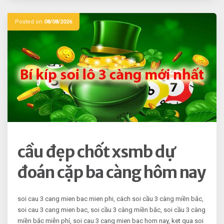
Posted on
08/08/2026
cầu đẹp chốt xsmb dự
đoán cặp ba càng hôm nay
soi cau 3 cang mien bac mien phi, cách soi cầu 3 càng miền bắc,
soi cau 3 cang mien bac, soi cầu 3 càng miền bắc, soi cầu 3 càng
miền bắc miễn phí, soi cau 3 cang mien bac hom nay, ket qua soi