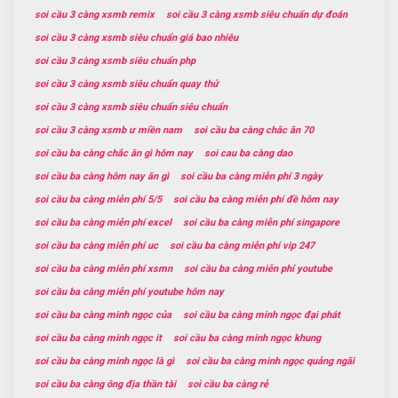
soi cầu 3 càng xsmb remix
soi cầu 3 càng xsmb siêu chuẩn dự đoán
soi cầu 3 càng xsmb siêu chuẩn giá bao nhiêu
soi cầu 3 càng xsmb siêu chuẩn php
soi cầu 3 càng xsmb siêu chuẩn quay thử
soi cầu 3 càng xsmb siêu chuẩn siêu chuẩn
soi cầu 3 càng xsmb ư miền nam
soi cầu ba càng chắc ăn 70
soi cầu ba càng chắc ăn gì hôm nay
soi cau ba càng dao
soi cầu ba càng hôm nay ăn gì
soi cầu ba càng miễn phí 3 ngày
soi cầu ba càng miễn phí 5/5
soi cầu ba càng miễn phí đề hôm nay
soi cầu ba càng miễn phí excel
soi cầu ba càng miễn phí singapore
soi cầu ba càng miễn phí uc
soi cầu ba càng miễn phí vip 247
soi cầu ba càng miễn phí xsmn
soi cầu ba càng miễn phí youtube
soi cầu ba càng miễn phí youtube hôm nay
soi cầu ba càng minh ngọc của
soi cầu ba càng minh ngọc đại phát
soi cầu ba càng minh ngọc it
soi cầu ba càng minh ngọc khung
soi cầu ba càng minh ngọc là gì
soi cầu ba càng minh ngọc quảng ngãi
soi cầu ba càng ông địa thần tài
soi cầu ba càng rẻ