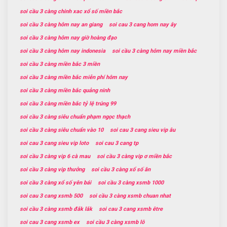
soi cầu 3 càng chinh xac xổ số miền bắc
soi cầu 3 càng hôm nay an giang
soi cau 3 cang hom nay ây
soi cầu 3 càng hôm nay giờ hoàng đạo
soi cầu 3 càng hôm nay indonesia
soi cầu 3 càng hôm nay miền bắc
soi cầu 3 càng miền bắc 3 miền
soi cầu 3 càng miền bắc miễn phí hôm nay
soi cầu 3 càng miền bắc quảng ninh
soi cầu 3 càng miền bắc tỷ lệ trúng 99
soi cầu 3 càng siêu chuẩn phạm ngọc thạch
soi cầu 3 càng siêu chuẩn vào 10
soi cau 3 cang sieu vip âu
soi cau 3 cang sieu vip loto
soi cau 3 cang tp
soi cầu 3 càng vip 6 cà mau
soi cầu 3 càng vip ơ miền bắc
soi cầu 3 càng vip thưởng
soi cầu 3 càng xổ số ăn
soi cầu 3 càng xổ số yên bái
soi cầu 3 càng xsmb 1000
soi cau 3 cang xsmb 500
soi cầu 3 càng xsmb chuan nhat
soi cầu 3 càng xsmb đắk lắk
soi cau 3 cang xsmb être
soi cau 3 cang xsmb ex
soi cầu 3 càng xsmb lô