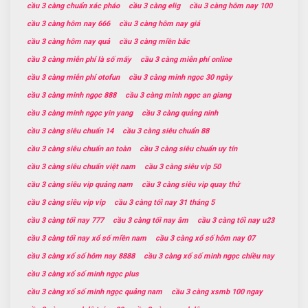
cầu 3 càng chuẩn xác pháo
cầu 3 càng elig
cầu 3 càng hôm nay 100
cầu 3 càng hôm nay 666
cầu 3 càng hôm nay giá
cầu 3 càng hôm nay quả
cầu 3 càng miền bắc
cầu 3 càng miễn phí là số mấy
cầu 3 càng miễn phí online
cầu 3 càng miễn phí otofun
cầu 3 càng minh ngọc 30 ngày
cầu 3 càng minh ngọc 888
cầu 3 càng minh ngọc an giang
cầu 3 càng minh ngọc yin yang
cầu 3 càng quảng ninh
cầu 3 càng siêu chuẩn 14
cầu 3 càng siêu chuẩn 88
cầu 3 càng siêu chuẩn an toàn
cầu 3 càng siêu chuẩn uy tín
cầu 3 càng siêu chuẩn việt nam
cầu 3 càng siêu vip 50
cầu 3 càng siêu vip quảng nam
cầu 3 càng siêu vip quay thử
cầu 3 càng siêu vip vip
cầu 3 càng tối nay 31 tháng 5
cầu 3 càng tối nay 777
cầu 3 càng tối nay âm
cầu 3 càng tối nay u23
cầu 3 càng tối nay xổ số miền nam
cầu 3 càng xổ số hôm nay 07
cầu 3 càng xổ số hôm nay 8888
cầu 3 càng xổ số minh ngọc chiều nay
cầu 3 càng xổ số minh ngọc plus
cầu 3 càng xổ số minh ngọc quảng nam
cầu 3 càng xsmb 100 ngay