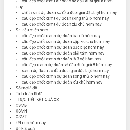
cầu đẹp chốt xsmt dự đoán sớ đầu đuôi giải 8 hôm
nay
chốt xsmt dự đoán sớ đầu đuôi giải đặc biệt hôm nay
cầu đẹp chốt xsmt dự đoán song thủ lô hôm nay
cầu đẹp chốt xsmt dự đoán xíu chủ hôm nay
Soi cầu miền nam
cầu đẹp chốt xsmn dự đoán bao lô hôm nay
cầu đẹp chốt xsmn dự đoán cặp xíu chủ hôm nay
cầu đẹp chốt xsmn dự đoán đặc biệt hôm nay
cầu đẹp chốt xsmn dự đoán giải tám hôm nay
cầu đẹp chốt xsmn dự đoán lô 3 số hôm nay
cầu đẹp xsmn dự đoán sớ đầu đuôi giải 8 hôm nay
xsmn dự đoán sớ đầu đuôi giải đặc biệt hôm nay
cầu đẹp chốt xsmn dự đoán song thủ lô hôm nay
cầu đẹp chốt xsmn dự đoán xíu chủ hôm nay
Sổ mơ lô đề
Tính toán lô đề
TRỰC TIẾP KẾT QUẢ XS
XSMB
XSMN
XSMT
kết quả hôm nay
Sổ kết quả