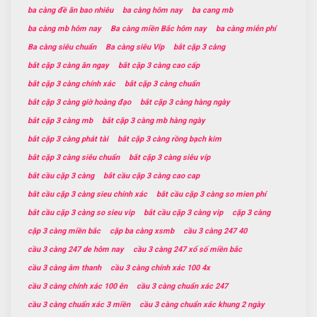
ba càng đề ăn bao nhiêu
ba càng hôm nay
ba cang mb
ba càng mb hôm nay
Ba càng miền Bắc hôm nay
ba càng miễn phí
Ba càng siêu chuẩn
Ba càng siêu Víp
bắt cặp 3 càng
bắt cặp 3 càng ăn ngay
bắt cặp 3 càng cao cấp
bắt cặp 3 càng chính xác
bắt cặp 3 càng chuẩn
bắt cặp 3 càng giờ hoàng đạo
bắt cặp 3 càng hàng ngày
bắt cặp 3 càng mb
bắt cặp 3 càng mb hàng ngày
bắt cặp 3 càng phát tài
bắt cặp 3 càng rồng bạch kim
bắt cặp 3 càng siêu chuẩn
bắt cặp 3 càng siêu víp
bắt cầu cặp 3 càng
bắt cầu cặp 3 càng cao cap
bắt cầu cặp 3 càng sieu chính xác
bắt cầu cặp 3 càng so mien phí
bắt cầu cặp 3 càng so sieu vip
bắt cầu cặp 3 càng vip
cặp 3 càng
cặp 3 càng miền bắc
cặp ba càng xsmb
cầu 3 càng 247 40
cầu 3 càng 247 de hôm nay
cầu 3 càng 247 xổ số miền bắc
cầu 3 càng âm thanh
cầu 3 càng chính xác 100 4x
cầu 3 càng chính xác 100 ên
cầu 3 càng chuẩn xác 247
cầu 3 càng chuẩn xác 3 miền
cầu 3 càng chuẩn xác khung 2 ngày