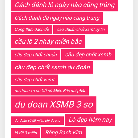
Cách đánh lô ngày nào cũng trúng
Cách đánh đề ngày nào cũng trúng
Công thức đánh đề
cầu chuẩn chốt xsmt uy tín
cầu lô 2 nháy miền bắc
cầu đẹp chốt xsmb
cầu đẹp chốt chuẩn
cầu đẹp chốt xsmb dự đoán
cầu đẹp chốt xsmt
du doan xo so Xổ số Miền Bắc dại phát
du doan XSMB 3 so
Lô đẹp hôm nay
dự đoán số đề miễn phí dương
Rồng Bạch Kim
lô đề 3 miền