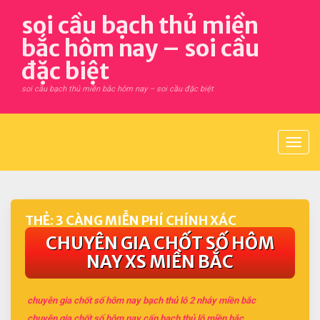
Skip
soi cầu bạch thủ miền
to
content
bắc hôm nay – soi cầu
đặc biệt
soi cầu bạch thủ miền bắc hôm nay – soi cầu đặc biệt
THẺ:
3 CÀNG MIỄN PHÍ CHÍNH XÁC
CHUYÊN GIA CHỐT SỐ HÔM
NAY XS MIỀN BẮC
chuyên gia chốt số hôm nay bạch thủ lô 2 nháy miền bắc
chuyên gia chốt số hôm nay cấp bạch thủ lô miền bắc