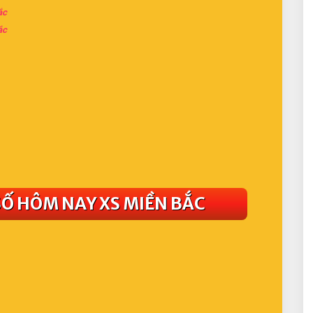
ắc
ắc
SỐ HÔM NAY XS MIỀN BẮC