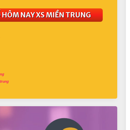
Ố HÔM NAY XS MIỀN TRUNG
ung
trung