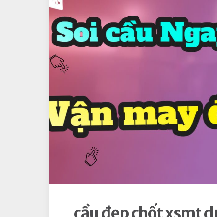
cầu đẹp chốt xsmt dự