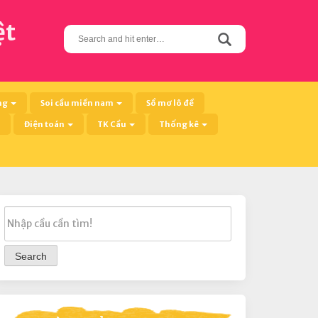
ệt
Search
for:
ung
Soi cầu miền nam
Sổ mơ lô đề
Điện toán
TK Cầu
Thống kê
Search