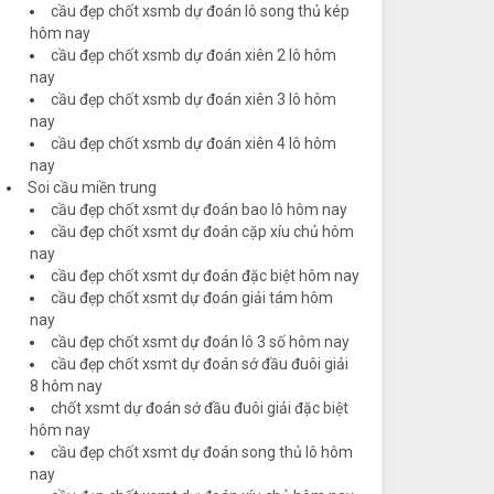
cầu đẹp chốt xsmb dự đoán lô song thủ kép
hôm nay
cầu đẹp chốt xsmb dự đoán xiên 2 lô hôm
nay
cầu đẹp chốt xsmb dự đoán xiên 3 lô hôm
nay
cầu đẹp chốt xsmb dự đoán xiên 4 lô hôm
nay
Soi cầu miền trung
cầu đẹp chốt xsmt dự đoán bao lô hôm nay
cầu đẹp chốt xsmt dự đoán cặp xíu chủ hôm
nay
cầu đẹp chốt xsmt dự đoán đặc biệt hôm nay
cầu đẹp chốt xsmt dự đoán giải tám hôm
nay
cầu đẹp chốt xsmt dự đoán lô 3 số hôm nay
cầu đẹp chốt xsmt dự đoán sớ đầu đuôi giải
8 hôm nay
chốt xsmt dự đoán sớ đầu đuôi giải đặc biệt
hôm nay
cầu đẹp chốt xsmt dự đoán song thủ lô hôm
nay