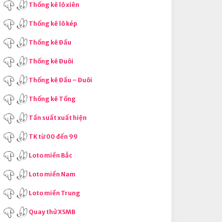
Thống kê lô xiên
Thống kê lô kép
Thống kê Đầu
Thống kê Đuôi
Thống kê Đầu – Đuôi
Thống kê Tổng
Tần suất xuất hiện
TK từ 00 đến 99
Loto miền Bắc
Loto miền Nam
Loto miền Trung
Quay thử XSMB