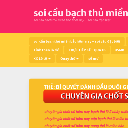
Skip
to
soi cầu bạch thủ miền
content
soi cầu bạch thủ miền bắc hôm nay – soi cầu đặc biệt
soi cầu bạch thủ miền bắc hôm nay – soi cầu đặc biệt
Tính toán lô đề
TRỰC TIẾP KẾT QUẢ XS
XSMB
KQ Lô tô
Quay thử
sổ mơ
THẺ:
BÍ QUYẾT ĐÁNH ĐẦU ĐUÔI G
CHUYÊN GIA CHỐT 
chuyên gia chốt số hôm nay bạch thủ lô 2 nháy miề
chuyên gia chốt số hôm nay cấp bạch thủ lô miền b
chuyên gia chốt số hôm nay song thủ lô miền bắc