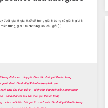
y đuôi, giải 8, giải 8 xổ số, trúng giải 8, trúng số giải 8, giai 8,
 8 miền trung, giai 8 mien trung, soi cầu giải […]
8 trung đỉnh cao
bí quyết đánh đầu đuôi giải 8 mien trung
í quyết đánh đầu đuôi giải 8 mien trung hiệu quả
cách chơi đầu đuôi giải 8
cách chơi đầu đuôi giải 8 miền trung
xác
cách chơi soi cầu đầu đuôi giải 8 mien trung
ng
cách nuôi đầu đuôi giải 8
cách nuôi đầu đuôi giải 8 miền trung