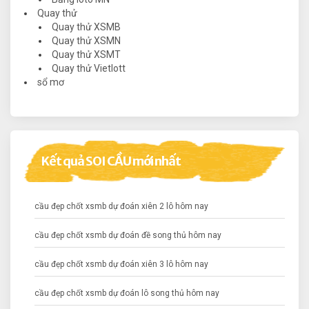
Quay thử
Quay thử XSMB
Quay thử XSMN
Quay thử XSMT
Quay thử Vietlott
sổ mơ
Kết quả SOI CẦU mới nhất
cầu đẹp chốt xsmb dự đoán xiên 2 lô hôm nay
cầu đẹp chốt xsmb dự đoán đề song thủ hôm nay
cầu đẹp chốt xsmb dự đoán xiên 3 lô hôm nay
cầu đẹp chốt xsmb dự đoán lô song thủ hôm nay