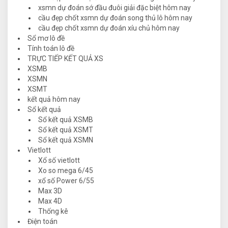
xsmn dự đoán sớ đầu đuôi giải đặc biệt hôm nay
cầu đẹp chốt xsmn dự đoán song thủ lô hôm nay
cầu đẹp chốt xsmn dự đoán xíu chủ hôm nay
Sổ mơ lô đề
Tính toán lô đề
TRỰC TIẾP KẾT QUẢ XS
XSMB
XSMN
XSMT
kết quả hôm nay
Sổ kết quả
Sổ kết quả XSMB
Sổ kết quả XSMT
Sổ kết quả XSMN
Vietlott
Xổ số vietlott
Xo so mega 6/45
xổ số Power 6/55
Max 3D
Max 4D
Thống kê
Điện toán