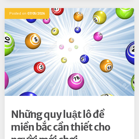
Posted on
07/05/2026
Những quy luật lô đề
miền bắc cần thiết cho