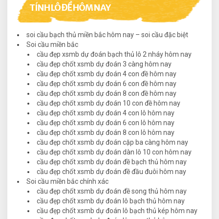
TÍNH LÔ ĐỀ HÔM NAY
soi cầu bạch thủ miền bắc hôm nay – soi cầu đặc biệt
Soi cầu miền bắc
cầu đẹp xsmb dự đoán bạch thủ lô 2 nháy hôm nay
cầu đẹp chốt xsmb dự đoán 3 càng hôm nay
cầu đẹp chốt xsmb dự đoán 4 con đề hôm nay
cầu đẹp chốt xsmb dự đoán 6 con đề hôm nay
cầu đẹp chốt xsmb dự đoán 8 con đề hôm nay
cầu đẹp chốt xsmb dự đoán 10 con đề hôm nay
cầu đẹp chốt xsmb dự đoán 4 con lô hôm nay
cầu đẹp chốt xsmb dự đoán 6 con lô hôm nay
cầu đẹp chốt xsmb dự đoán 8 con lô hôm nay
cầu đẹp chốt xsmb dự đoán cặp ba càng hôm nay
cầu đẹp chốt xsmb dự đoán dàn lô 10 con hôm nay
cầu đẹp chốt xsmb dự đoán đề bạch thủ hôm nay
cầu đẹp chốt xsmb dự đoán đề đầu đuôi hôm nay
Soi cầu miền bắc chính xác
cầu đẹp chốt xsmb dự đoán đề song thủ hôm nay
cầu đẹp chốt xsmb dự đoán lô bạch thủ hôm nay
cầu đẹp chốt xsmb dự đoán lô bạch thủ kép hôm nay