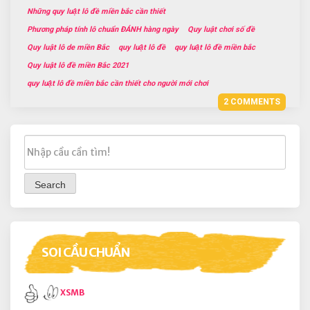
Những quy luật lô đề miền bắc cần thiết
Phương pháp tính lô chuẩn ĐÁNH hàng ngày
Quy luật chơi số đề
Quy luật lô de miền Bắc
quy luật lô đề
quy luật lô đề miền bắc
Quy luật lô đề miền Bắc 2021
quy luật lô đề miền bắc cần thiết cho người mới chơi
2 COMMENTS
Search
SOI CẦU CHUẨN
XSMB