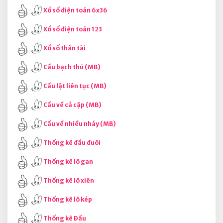
Xổ số điện toán 6x36
Xổ số điện toán 123
Xổ số thần tài
Cầu bạch thủ (MB)
Cầu lật liên tục (MB)
Cầu về cả cặp (MB)
Cầu về nhiều nháy (MB)
Thống kê đầu đuôi
Thống kê lô gan
Thống kê lô xiên
Thống kê lô kép
Thống kê Đầu