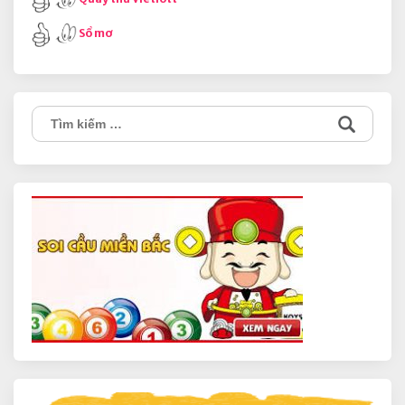
Sổ mơ
Tìm
kiếm
cho: