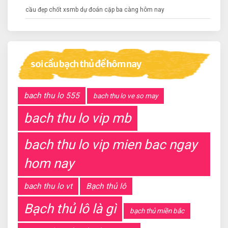
cầu đẹp chốt xsmb dự đoán cặp ba càng hôm nay
soi cầu bạch thủ đề hôm nay
bach thu lo 555
bach thu lo ve so may
bach thu lo vip mb
bach thu lo vip mien bac ngay
hom nay
bach thu lo vt
Bạch thủ lô
Bạch thủ lô là gì
bạch thủ miền bắc